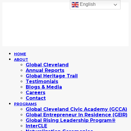
English
HOME
ABOUT
Global Cleveland
Annual Reports
Global Heritage Trail
Testimonials
Blogs & Media
Careers
Contact
PROGRAMS
Global Cleveland Civic Academy (GCCA)
Global Entrepreneur In Residence (GEIR)
Global Rising Leadership Program®
InterCLE