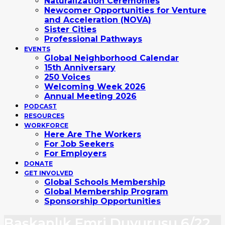
Naturalization Ceremonies
Newcomer Opportunities for Venture
and Acceleration (NOVA)
Sister Cities
Professional Pathways
EVENTS
Global Neighborhood Calendar
15th Anniversary
250 Voices
Welcoming Week 2026
Annual Meeting 2026
PODCAST
RESOURCES
WORKFORCE
Here Are The Workers
For Job Seekers
For Employers
DONATE
GET INVOLVED
Global Schools Membership
Global Membership Program
Sponsorship Opportunities
Başkanlık Emri Duyurusu 6/22