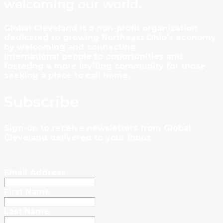
welcoming our world.
Global Cleveland is a non-profit organization
dedicated to growing Northeast Ohio’s economy
by welcoming and connecting
international people to opportunities and
fostering a more inviting community for those
seeking a place to call home.
Subscribe
Sign-up to receive newsletters from Global
Cleveland delivered to your inbox.
Email Address
First Name
Last Name