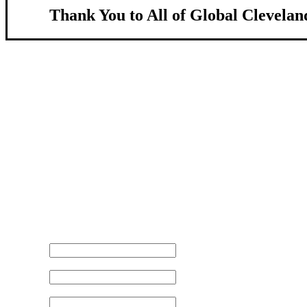
Thank You to All of Global Clevelan
About Us
We strengthen our region by welcoming our w
Global Cleveland is a non-profit organization dedicate
more inviting community for those seeking a place to ca
Subscribe
Sign-up to receive newsletters from Global Cleveland de
Email Address
First Name
Last Name