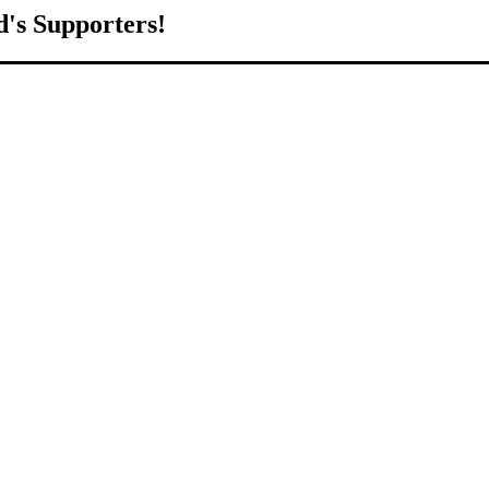
d's Supporters!
orld.
d to growing Northeast Ohio’s economy by welcoming and connecting
ll home.
livered to your inbox.