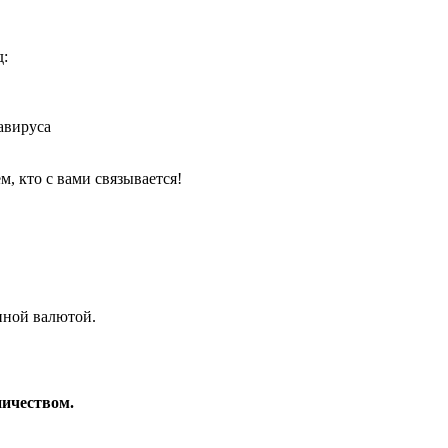
д:
авируса
, кто с вами связывается!
нной валютой.
ничеством.