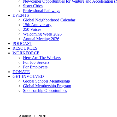
Newcomer Opportunities for Venture and Acceleration
Sister Cities
Professional Pathways
EVENTS
Global Neighborhood Calendar
15th Anniversary
250 Voices
Welcoming Week 2026
Annual Meeting 2026
PODCAST
RESOURCES
WORKFORCE
Here Are The Workers
For Job Seekers
For Employers
DONATE
GET INVOLVED
Global Schools Membership
Global Membership Program
Sponsorship Opportunities
COVID-19 по делам потреб
August 11, 2020