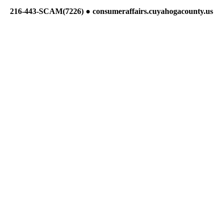
216-443-
SCAM
(7226) ●
consumeraffairs
.
cuyahogacounty
.
us