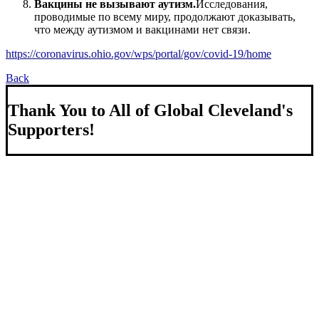
Вакцины не вызывают аутизм.
Исследования,
проводимые по всему миру, продолжают доказывать,
что между аутизмом и вакцинами нет связи.
https://coronavirus.ohio.gov/wps/portal/gov/covid-19/home
Back
Thank You to All of Global Cleveland's
Supporters!
About Us
We strengthen our region by welcoming our world.
Global Cleveland is a non-profit organization dedicated to
growing Northeast Ohio’s economy by welcoming and
connecting international people to opportunities and fostering a
more inviting community for those seeking a place to call home.
Subscribe