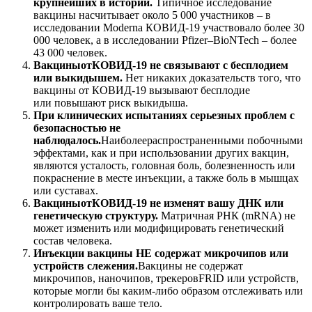
крупнейших в истории.
Типичное исследование
вакцины на
считывает около 5
000 участников –
в
исследовании
Moderna
КОВИД
-19 участвовало более 30
000 человек, а в исследовании
Pfizer
–
BioNTech
– более
43 000 человек.
Вакцины
от
КОВИД
-19 не связывают с бесплодием
или выкидышем.
Нет никаких доказательств того, что
вакцины
от
КОВИД
-19 вызывают бесплодие
или
повышают
риск выкидыша.
При клинических испытаниях серьезных проблем с
безопасностью не
наблюдалось.
Наиболее
распространенными
побочными
эффектами, как и при использовании других вакцин,
являются усталость, головная боль, болезненность или
покраснение в месте инъекции, а также боль в мышцах
или суставах.
Вакцины
от
КОВИД
-19 не изменят вашу ДНК
или
генетическую структуру.
Матричная РНК
(
mRNA
)
не
может изменить или модифицировать генетический
состав человека.
Инъекции вакцины НЕ содержат микрочипов или
устройств слежения.
Вакцины не содержат
микрочипов, наночипов, трекеров
FRID
или устройств,
которые могли бы каким-либо образом отслеживать
или
контролировать ваше тело.