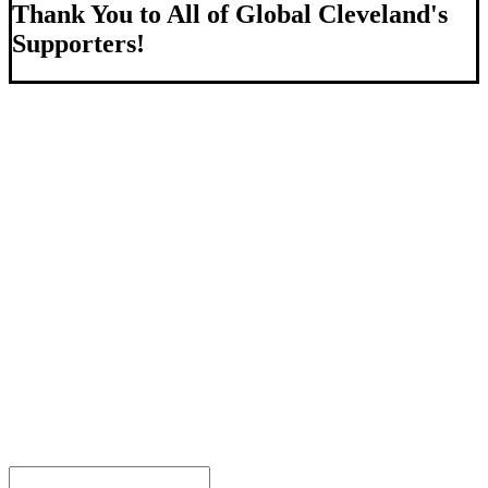
Thank You to All of Global Cleveland's
Supporters!
About Us
We strengthen our region by welcoming our world.
Global Cleveland is a non-profit organization dedicated to
growing Northeast Ohio’s economy by welcoming and
connecting international people to opportunities and fostering a
more inviting community for those seeking a place to call home.
Subscribe
Sign-up to receive newsletters from Global Cleveland delivered
to your inbox.
Email Address