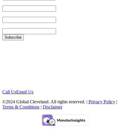
First Name
Last Name
Zip
Location
1422 Euclid Ave, #1652
Cleveland, Ohio 44115
Contact
Call Us
Email Us
©2024 Global Cleveland. All rights reserved. |
Privacy Policy
|
Terms & Conditions
|
Disclaimer