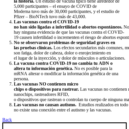
la historia.
Un estudio de vacuna típico tiene alrededor de
5,000 participantes – el ensayo de COVID de
Moderna tuvo más de 30,000 participantes, y el estudio de
Pfizer – BioNTech tuvo más de 43,000.
L
as vacunas contra el COVID-19
no han sido ligadas a infertilidad o abortos espontáneos.
N
hay ninguna evidencia de que las vacunas contra el COVID-
19 causen infertilidad o incrementen el riesgo de abortos
espont
No se observaron problemas de seguridad graves en
las pruebas clínicas.
Los efectos secundarios más comunes, mu
son fatiga, dolor de cabeza, dolor o enrojecimiento en
el lugar de la inyección, y dolor de músculos o articulaciones.
La vacuna contra COVID-19 no cambia tu ADN o
altera tu información genética.
No es posible para la
mRNA alterar o modificar la información genética de una
persona.
Las vacunas NO contienen micro
chips o dispositivos para rastrear.
Las vacunas no contienen 
nanochips, rastreadores RFID,
o dispositivos que rastrean o controlan tu cuerpo de ninguna m
Las vacunas no causan autismo.
Estudios realizados en todo
no existe una conexión entre el autismo y las vacunas.
Back