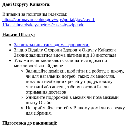
Дані Округу Кайахога
:
Випадки за поштовим індексом:
https://coronavirus.ohio.gov/wps/portal/gov/covid-
19/dashboards/key-metrics/cases-by-zipcode
Накази Штату
:
Заклик залишатися вдома здоровими:
Згідно Відділу Охорони Здоров’я Округу Кайахога
Заклик залишатися вдома діятиме від 18 листопада.
Усіх жителів закликають залишатися вдома по
можливості якнайдовше.
Залишайте домівки, щоб піти на роботу, в школу,
чи для нагальних потреб, таких як медогляд,
покупки необхідних речей у продуктовому
магазині або аптеці, забору готової їжі чи
отримання доставок.
Уникайте подорожей в межах чи поза межами
штату Огайо.
Не приймайте гостей у Вашому домі чи осередку
для зібрання.
Підготовка до вакцинації
: