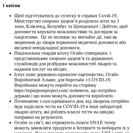
1 квітня
Щоб підготуватися до сплеску в справах Covid-19,
Міністерство охорони здоров’я розділило штат на 3
зони, Клівленд, Колумбус та Цинциннаті / Дейтон, щоб
допомогти керувати можливостями та доглядом за
пацієнтами. Це не впливає на звичайні дії, такі як
звернення до лікаря первинної медичної допомоги або
місцевої невідкладної допомоги.
Національна гвардія штату Огайо співпрацює з
представниками охорони здоров’я та державних
службовців для розбудови можливостей лікарні та
надання послуг на місцях.
Існує нове державно-приватне партнерство, Огайо
Виробничий Альянс для боротьби з COVID-19.
Виробники можуть перейти на сторінку
https://repurposeproject.com/ побачити, що потрібно
державі і що вони можуть допомогти виробляти.
Починаючи з сьогоднішнього дня, від лікарень потрібно
буде надіслати тести на COVID-19 в інші лабораторії
лікарні штату, які роблять власні тести на швидкі
поправки на результати.
Особи та сім’ї, які отримують пільги SNAP, тепер
можуть замовляти продукти в Інтернеті та вибирати їх у