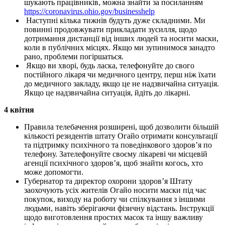
шукають працівників, можна знайти за посиланням
https://coronavirus.ohio.gov/businesshelp
Наступні кілька тижнів будуть дуже складними. Ми
повинні продовжувати прикладати зусилля, щодо
дотримання дистанції від інших людей та носити маски,
коли в публічних місцях. Якщо ми зупинимося занадто
рано, проблеми погіршаться.
Якщо ви хворі, будь ласка, телефонуйте до свого
постійного лікаря чи медичного центру, перш ніж їхати
до медичного закладу, якщо це не надзвичайна ситуація.
Якщо це надзвичайна ситуація, йдіть до лікарні.
4 квітня
Правила телебачення розширені, щоб дозволити більшій
кількості резидентів штату Огайо отримати консультації
та підтримку психічного та поведінкового здоров’я по
телефону. Зателефонуйте своєму лікареві чи місцевій
агенції психічного здоров’я, щоб знайти когось, хто
може допомогти.
Губернатор та директор охорони здоров’я Штату
заохочують усіх жителів Огайо носити маски під час
покупок, виходу на роботу чи спілкування з іншими
людьми, навіть зберігаючи фізичну відстань. Інструкції
щодо виготовлення простих масок та іншу важливу