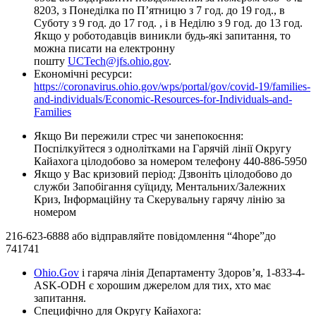
8203, з Понеділка по П’ятницю з 7 год. до 19 год., в
Суботу з 9 год. до 17 год. , і в Неділю з 9 год. до 13 год.
Якщо у роботодавців виникли будь-які запитання, то
можна писати на електронну
пошту
UCTech@jfs.ohio.gov
.
Економічні ресурси:
https://coronavirus.ohio.gov/wps/portal/gov/covid-19/families-
and-individuals/Economic-Resources-for-Individuals-and-
Families
Якщо Ви пережили стрес чи занепокоєння:
Поспілкуйтеся з однолітками на Гарячій лінії Округу
Кайахога цілодобово за номером телефону 440-886-5950
Якщо у Вас кризовий період: Дзвоніть цілодобово до
служби Запобігання суїциду, Ментальних/Залежних
Криз, Інформаційну та Скерувальну гарячу лінію за
номером
216-623-6888 або відправляйте повідомлення “4hope”до
741741
Ohio.Gov
і гаряча лінія Департаменту Здоров’я, 1-833-4-
ASK-ODH є хорошим джерелом для тих, хто має
запитання.
Специфічно для Округу Кайахога: