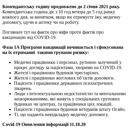
Комендантську годину продовжено до 2 січня
2021 року.
Комендантська година
діє з
10
год вечора до
5
год ранку
кожного дня
, за винятком
,
якщо ви отримуєте
їжу, медичну
допомогу
,
ідучи в аптеку чи на роботу
.
Погляньте
тут
на факти про міфи проти фактів про
вакцинацію від
COVID-19.
Фаза 1A Програми вакцинації починається і сфокусована
на їх отриманні такими групами ризику:
Медичні працівники і персонал, рутинно залучений у
процес догляду за пацієнтами, хворими на
COVID-1
9
.
Жителі і працівники будинків престарілих.
Жителі і працівники
житлових об’єктів допомоги.
Пацієнти і працівники державних психіатричних
лікарень.
Люди з інтелектуальною недостатністю та ментальними
захворюваннями, які живуть у спеціальних групових
будинках чи центрах, та працівники цих локацій.
Пацієнти і працівники будинків ветеранів штату Огайо.
Ті, що надають невідкладну медичну допомогу.
Covid-19
Оновлення інформації
11.18.20