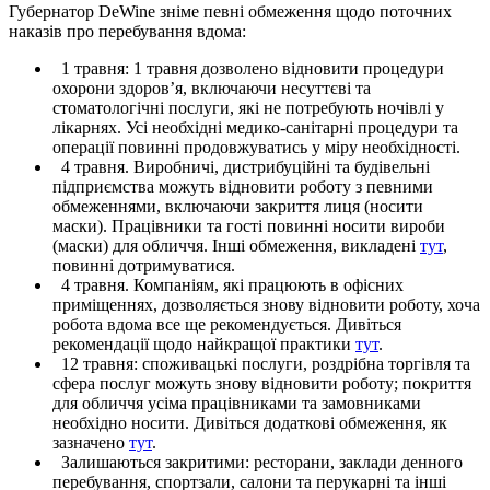
Губернатор DeWine зніме певні обмеження щодо поточних
наказів про перебування вдома:
1 травня: 1 травня дозволено відновити процедури
охорони здоров’я, включаючи несуттєві та
стоматологічні послуги, які не потребують ночівлі у
лікарнях. Усі необхідні медико-санітарні процедури та
операції повинні продовжуватись у міру необхідності.
4 травня. Виробничі, дистрибуційні та будівельні
підприємства можуть відновити роботу з певними
обмеженнями, включаючи закриття лиця (носити
маски). Працівники та гості повинні носити вироби
(маски) для обличчя. Інші обмеження, викладені
тут
,
повинні дотримуватися.
4 травня. Компаніям, які працюють в офісних
приміщеннях, дозволяється знову відновити роботу, хоча
робота вдома все ще рекомендується. Дивіться
рекомендації щодо найкращої практики
тут
.
12 травня: споживацькі послуги, роздрібна торгівля та
сфера послуг можуть знову відновити роботу; покриття
для обличчя усіма працівниками та замовниками
необхідно носити. Дивіться додаткові обмеження, як
зазначено
тут
.
Залишаються закритими: ресторани, заклади денного
перебування, спортзали, салони та перукарні та інші