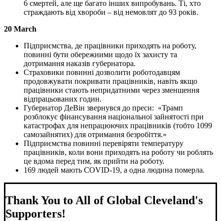
6 смертей, але ще багато інших випробувань. Ті, хто
страждають від хвороби – від немовлят до 93 років.
20 March
Підприємства, де працівники приходять на роботу,
повинні бути обережними щодо їх захисту та
дотримання наказів губернатора.
Страховики повинні дозволити роботодавцям
продовжувати покривати працівників, навіть якщо
працівники стають непридатними через зменшення
відпрацьованих годин.
Губернатор ДеВін звернувся до преси: «Трамп
розблокує фінансування національної зайнятості при
катастрофах для непрацюючих працівників (тобто 1099
самозайнятих) для отримання безробіття.»
Підприємства повинні перевіряти температуру
працівників, коли вони приходять на роботу чи роблять
це вдома перед тим, як прийти на роботу.
169 людей мають COVID-19, а одна людина померла.
Thank You to All of Global Cleveland's
Supporters!