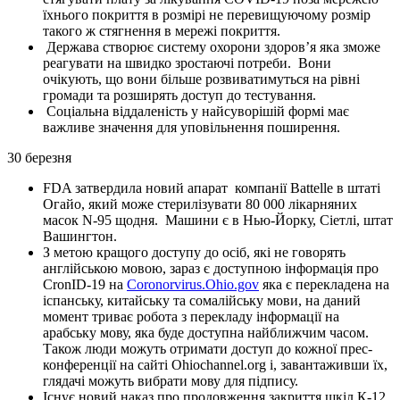
їхнього покриття в розмірі не перевищуючому розмір
такого ж стягнення в мережі покриття.
Держава створює систему охорони здоров’я яка зможе
реагувати на швидко зростаючі потреби. Вони
очікують, що вони більше розвиватимуться на рівні
громади та розширять доступ до тестування.
Соціальна віддаленість у найсуворішій формі має
важливе значення для уповільнення поширення.
30 березня
FDA затвердила новий апарат компанії Battelle в штаті
Огайо, який може стерилізувати 80 000 лікарняних
масок N-95 щодня. Машини є в Нью-Йорку, Сіетлі, штат
Вашингтон.
З метою кращого доступу до осіб, які не говорять
англійською мовою, зараз є доступною інформація про
CronID-19 на
Coronorvirus.Ohio.gov
яка є перекладена на
іспанську, китайську та сомалійську мови, на даний
момент триває робота з перекладу інформації на
арабську мову, яка буде доступна найближчим часом.
Також люди можуть отримати доступ до кожної прес-
конференції на сайті Ohiochannel.org і, завантаживши їх,
глядачі можуть вибрати мову для підпису.
Існує новий наказ про продовження закриття шкіл К-12