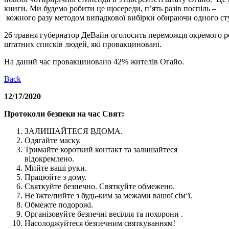
книги. Ми будемо робити це щосереди, п’ят
ь разів
поспіль –
кожного разу
методом
випадков
ої вибірки
о
бираючи одного сту
26 травня губернатор
ДеВайн
оголосить переможця окремого р
штатних
списків людей, які
провакциновані
.
На
даний час
провакциновано
42% жителів Огайо.
Back
12/17/2020
Протоколи безпеки
на час Свят:
ЗАЛИШАЙТЕСЯ ВДОМА
.
Одягайте маску
.
Тримайте короткий контакт та залишайтеся
відокремлено
.
Мийте ваші руки
.
Працюйте з дому
.
Святкуйте безпечно
.
Святкуйте обмежено
.
Не їжте/пийте з будь-ким за межами вашої сім‘ї.
Обмежте подорожі
.
Організовуйте безпечні весілля та похорони
.
Насолоджуйтеся безпечним святкуванням
!