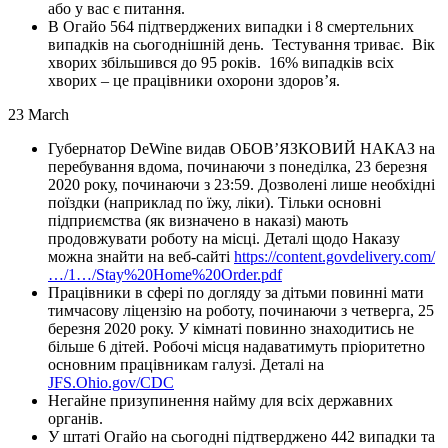
або у вас є питання.
В Огайо 564 підтверджених випадки і 8 смертельних
випадків на сьогоднішній день. Тестування триває. Вік
хворих збільшився до 95 років. 16% випадків всіх
хворих – це працівники охорони здоров’я.
23 March
Губернатор DeWine видав ОБОВ’ЯЗКОВИЙ НАКАЗ на
перебування вдома, починаючи з понеділка, 23 березня
2020 року, починаючи з 23:59. Дозволені лише необхідні
поїздки (наприклад по їжу, ліки). Тільки основні
підприємства (як визначено в наказі) мають
продовжувати роботу на місці. Деталі щодо Наказу
можна знайти на веб-сайті
https://content.govdelivery.com/
…/1…/Stay%20Home%20Order.pdf
Працівники в сфері по догля
ду за дітьми повинні мати
тимчасову ліцензію на роботу, починаючи з четверга, 25
березня 2020 року. У кімнаті повинно знаходитись не
більше 6 дітей. Робочі місця надаватимуть пріоритетно
основним працівникам галузі. Деталі на
JFS.Ohio.gov/CDC
Негайне призупинення найму для всіх державних
органів.
У штаті Огайо на сьогодні підтверджено 442 випадки та