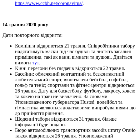
https://www.ccbh.net/coronavirus/
.
14 травня 2020 року
Дати повторного відкриття:
Кемпінги відкриються 21 травня. Співробітники табору
надягатимуть маски під час будівлі та чистять загальні
приміщення, такі як ванні кімнати та душові. Дивіться
вимоги
тут
.
Кінні перегони без глядачів відкриються 22 травня.
Басейни; обмежений контактний та безконтактний
любительський спорт, включаючи бейсбол, софтбол,
гольф та теніс; спортзали та фітнес-центри відкриються
26 травня. Дату для баскетболу, футболу, лакросу, хокею
та хокею на траві не визначено. За словами
Уповноваженого губернатора Husted, волейбол та
гімнастика являються додатковими випробуваннями що
до прийняття рішення.
Щоденні табори відкриються 31 травня, більше
інформації буде подано.
Бюро автомобільних транспортних засобів штату Огайо
також відкриється 26 травня. Уповноважений