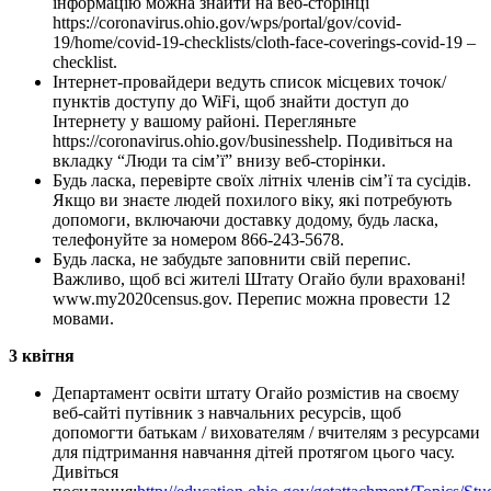
інформацію можна знайти на веб-сторінці
https://coronavirus.ohio.gov/wps/portal/gov/covid-
19/home/covid-19-checklists/cloth-face-coverings-covid-19 –
checklist.
Інтернет-провайдери ведуть список місцевих точок/
пунктів доступу до WiFi, щоб знайти доступ до
Інтернету у вашому районі. Перегляньте
https://coronavirus.ohio.gov/businesshelp. Подивіться на
вкладку “Люди та сім’ї” внизу веб-сторінки.
Будь ласка, перевірте своїх літніх членів сім’ї та сусідів.
Якщо ви знаєте людей похилого віку, які потребують
допомоги, включаючи доставку додому, будь ласка,
телефонуйте за номером 866-243-5678.
Будь ласка, не забудьте заповнити свій перепис.
Важливо, щоб всі жителі Штату Огайо були враховані!
www.my2020census.gov. Перепис можна провести 12
мовами.
3 квітня
Департамент освіти штату Огайо розмістив на своєму
веб-сайті путівник з навчальних ресурсів, щоб
допомогти батькам / вихователям / вчителям з ресурсами
для підтримання навчання дітей протягом цього часу.
Дивіться