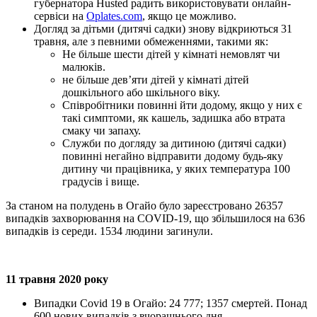
губернатора Husted радить використовувати онлайн-
сервіси на
Oplates.com
, якщо це можливо.
Догляд за дітьми (дитячі садки) знову відкриються 31
травня, але з певними обмеженнями, такими як:
Не більше шести дітей у кімнаті немовлят чи
малюків.
не більше дев’яти дітей у кімнаті дітей
дошкільного або шкільного віку.
Співробітники повинні йти додому, якщо у них є
такі симптоми, як кашель, задишка або втрата
смаку чи запаху.
Служби по догляду за дитиною (дитячі садки)
повинні негайно відправити додому будь-яку
дитину чи працівника, у яких температура 100
градусів і вище.
За станом на полудень в Огайо було зареєстровано 26357
випадків захворювання на COVID-19, що збільшилося на 636
випадків із середи. 1534 людини загинули.
11 травня 2020 року
Випадки Covid 19 в Огайо: 24 777; 1357 смертей. Понад
600 нових випадків з вчорашнього дня.