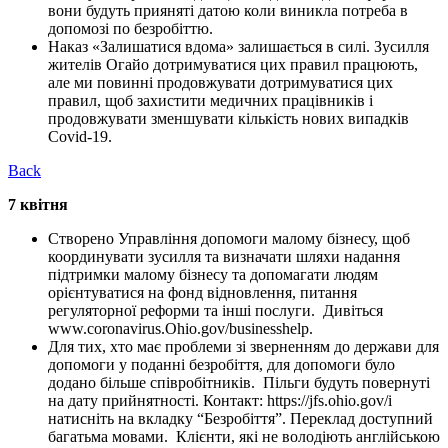
вони будуть прияняті датою коли виникла потреба в
допомозі по безробіттю.
Наказ «Залишатися вдома» залишається в силі. Зусилля
жителів Огайо дотримуватися цих правил працюють,
але ми повинні продовжувати дотримуватися цих
правил, щоб захистити медичних працівників і
продовжувати зменшувати кількість нових випадків
Covid-19.
Back
7 квітня
Створено Управління допомоги малому бізнесу, щоб
координувати зусилля та визначати шляхи надання
підтримки малому бізнесу та допомагати людям
орієнтуватися на фонд відновлення, питання
регуляторної реформи та інші послуги. Дивіться
www.coronavirus.Ohio.gov/businesshelp.
Для тих, хто має проблеми зі зверненням до держави для
допомоги у поданні безробіття, для допомоги було
додано більше співробітників. Пільги будуть повернуті
на дату прийнятності. Контакт: https://jfs.ohio.gov/і
натисніть на вкладку “Безробіття”. Переклад доступний
багатьма мовами. Клієнти, які не володіють англійською