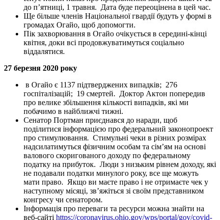
до п’ятниці, 1 травня. Дата буде переоцінена в цей час.
Ще більше членів Національної гвардії будуть у формі в
громадах Огайо, щоб допомогти.
Пік захворювання в Огайо очікується в середині-кінці
квітня, доки всі продовжуватимуться соціально
віддалятися.
27 березня 2020 року
в Огайо є 1137 підтверджених випадків; 276
госпіталізацій; 19 смертей. Доктор Актон попередив
про велике збільшення кількості випадків, які ми
побачимо в найближчі тижні.
Сенатор Портман приєднався до наради, щоб
поділитися інформацією про федеральний законопроект
про стимулювання. Стимульні чеки в різних розмірах
надсилатимуться фізичним особам та сім’ям на основі
валового скоригованого доходу по федеральному
податку на прибуток. Люди з низьким рівнем доходу, які
не подавали податки минулого року, все ще можуть
мати право. Якщо ви маєте право і не отримаєте чек у
наступному місяці, зв’яжіться зі своїм представником
конгресу чи сенатором.
Інформація про переваги та ресурси можна знайти на
веб-сайті
https://coronavirus.ohio.gov/wps/portal/gov/covid-