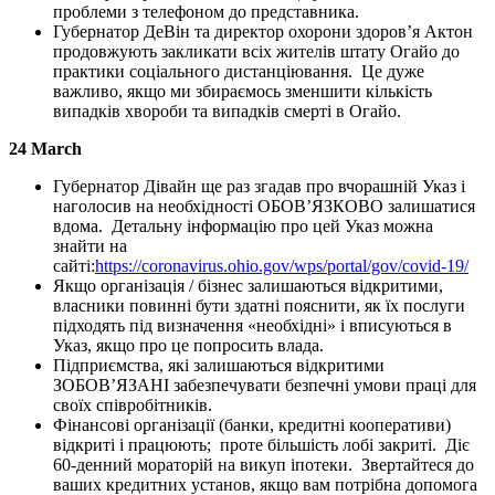
проблеми з телефоном до представника.
Губернатор ДеВін та директор охорони здоров’я Актон
продовжують закликати всіх жителів штату Огайо до
практики соціального дистанціювання. Це дуже
важливо, якщо ми збираємось зменшити кількість
випадків хвороби та випадків смерті в Огайо.
24 March
Губернатор Дівайн ще раз згадав про вчорашній Указ і
наголосив на необхідності ОБОВ’ЯЗКОВО залишатися
вдома. Детальну інформацію про цей Указ можна
знайти на
сайті:
https://coronavirus.ohio.gov/wps/portal/gov/covid-19/
Якщо організація / бізнес залишаються відкритими,
власники повинні бути здатні пояснити, як їх послуги
підходять під визначення «необхідні» і вписуються в
Указ, якщо про це попросить влада.
Підприємства, які залишаються відкритими
ЗОБОВ’ЯЗАНІ забезпечувати безпечні умови праці для
своїх співробітників.
Фінансові організації (банки, кредитні кооперативи)
відкриті і працюють; проте більшість лобі закриті. Діє
60-денний мораторій на викуп іпотеки. Звертайтеся до
ваших кредитних установ, якщо вам потрібна допомога