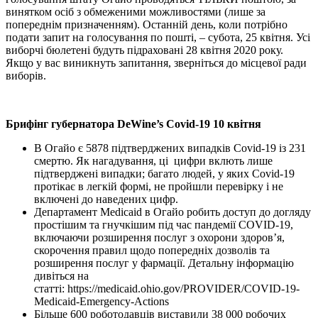
винятком осіб з обмеженими можливостями (лише за
попереднім призначенням). Останній день, коли потрібно
подати запит на голосування по пошті, – субота, 25 квітня. Усі
виборчі бюлетені будуть підраховані 28 квітня 2020 року.
Якщо у вас виникнуть запитання, зверніться до місцевої ради
виборів.
Брифінг губернатора DeWine’s Covid-19 10 квітня
В Огайо є 5878 підтверджених випадків Covid-19 із 231
смертю. Як нагадування, ці цифри вклють лише
підтверджені випадки; багато людей, у яких Covid-19
протікає в легкій формі, не пройшли перевірку і не
включені до наведених цифр.
Департамент Medicaid в Огайо робить доступ до догляду
простішим та гнучкішим під час пандемії COVID-19,
включаючи розширення послуг з охорони здоров’я,
скорочення правил щодо попередніх дозволів та
розширення послуг у фармації. Детальну інформацію
дивіться на
статті:
https://medicaid.ohio.gov/PROVIDER/COVID-19-
Medicaid-Emergency-Actions
Більше 600 роботодавців виставили 38 000 робочих