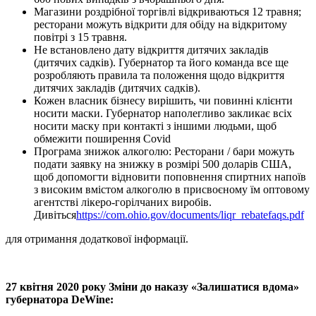
Магазини роздрібної торгівлі відкриваються 12 травня;
ресторани можуть відкрити для обіду на відкритому
повітрі з 15 травня.
Hе встановлено дату відкриття дитячих закладів
(дитячих садків). Губернатор та його команда все ще
розробляють правила та положення щодо відкриття
дитячих закладів (дитячих садків).
Кожен власник бізнесу вирішить, чи повинні клієнти
носити маски. Губернатор наполегливо закликає всіх
носити маску при контакті з іншими людьми, щоб
обмежити поширення Covid
Програма знижок алкоголю: Ресторани / бари можуть
подати заявку на знижку в розмірі 500 доларів США,
щоб допомогти відновити поповнення спиртних напоїв
з високим вмістом алкоголю в присвоєному їм оптовому
агентстві лікеро-горілчаних виробів.
Дивіться
https://com.ohio.gov/documents/liqr_rebatefaqs.pdf
для отримання додаткової інформації.
27 квітня 2020 року Зміни до наказу «Залишатися вдома»
губернатора DeWine: