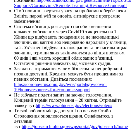
посилання:
http://education.ohio.gov/getattachment/Topics/Stu
Supports/Coronavirus/Remote-Learning-Resource-Guide.pdf
Сім’ї повинні звертати увагу на проблеми кібербезпеки.
Змініть паролі wifi та оновіть антивірусне програмне
забезпечення.
Система в’язниць розглядає способи зменшення
кількості ув’язнених через Covid19 з акцентом на 1.
Жінки що відбувають покарання за не насильницькі
злочини, які вагітні або нещодавно народили у в’язниці,
та 2. Ув’язнені відбувають покарання за не насильницькі
злочини, терміни яких закінчуються до кінця протягом
60 днів і які мають хороший облік запис в’язниці.
Остаточні рішення залежать від місцевих суддів.
Заявки на отримання малим бізнесом та неприбуткові
позики доступні. Кредити можуть бути прощеними за
певних обставин. Дивіться посилання:
https://coronavirus.ohio.gov/wps/portal/gov/covid-
19/home/resources-for-economic-support
Не забудьте подати запит на заочне голосування.
Кінцевий термін голосування – 28 квітня. Отримайте
заявку тут:
https://www.ohiosos.gov/elections/voters/
Тисячі робочих місць доступні по всьому Огайо.
Оголошення оновлюються щодня. Ознайомтесь з
деталями
тут:
https://jobsearch.ohio.gov/wps/portal/gov/jobsearch/home