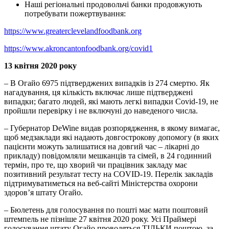
Наші регіональні продовольчі банки продовжують
потребувати пожертвування:
https://www.greaterclevelandfoodbank.org
https://www.akroncantonfoodbank.org/covid1
13 квітня 2020 року
– В Огайо 6975 підтверджених випадків із 274 смертю. Як
нагадування, ця кількість включає лише підтверджені
випадки; багато людей, які мають легкі випадки Covid-19, не
пройшли перевірку і не включуні до наведеного числа.
– Губернатор DeWine видав розпорядження, в якому вимагає,
щоб медзаклади які надають довгострокову допомогу (в яких
пацієнти можуть залишатися на довгий час – лікарні до
прикладу) повідомляли мешканців та сімей, в 24 годинний
термін, про те, що хворий чи працівник закладу має
позитивний результат тесту на COVID-19. Перелік закладів
підтримуватиметься на веб-сайті Міністерства охорони
здоров’я штату Огайо.
– Бюлетень для голосування по пошті має мати поштовий
штемпель не пізніше 27 квітня 2020 року. Усі Праймері
голосування штату Огайо проводяться ТІЛЬКИ поштою, за