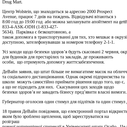
Drug Mart.
Центр Wolstein
,
що знаходиться
за адресою
2000
Prospect
Avenue, працює 7 днів на тиждень.
Відвідувачі
вітаються з
8:00
год
до 19:00
год
або
можна запланувати
апойтмент
на
gett
833-4-ASK-ODH (1-833-427-
5634). Парк
івка є
безкоштовн
ою
,
а
також
допомога
в
транспорт
уванні
для тих, хто
мешкає
в окрузі
доступною,
за
телефонувавши за номером
телефон
у
2-1-1.
Усі
заходи щодо безпеки
здоров’я будуть скасовані 2 червня,
о
кр
для будинків для престарілих та закладів, де проживають
особи, що отримують допомогу
життєзабезпечення
.
ДеВайн
заявив, що
штат
більше не
вимагатиме
масок
на
обличч
та соціального дистанціювання. Однак окремі підприємства та
школи можуть самостійно приймати рішення щодо того, що
є
,
а що не підходить для них. Скасування цих
заходів щодо
безпеки
здоров’я не завадить бізнесу пред’явити власні вимоги.
Губернатор оголосив один стимул для підлітків та один стимул
18 травня
ДеВайн
повідомив, що електронний портал відкриєть
яким було зроблено щеплення, щоб зареєструватися на
розіграш
повно
ї
чотирирічно
ї
стипенді
ї
в Ун
іверситет
і
штату Огайо. Це в