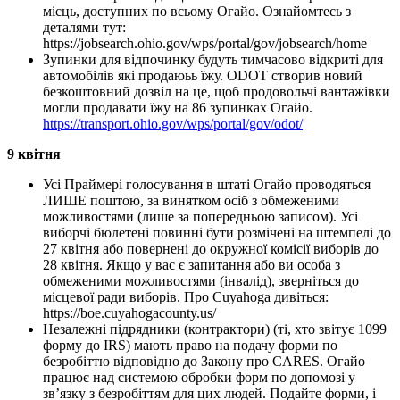
місць, доступних по всьому Огайо. Ознайомтесь з
деталями тут:
https://jobsearch.ohio.gov/wps/portal/gov/jobsearch/home
Зупинки для відпочинку будуть тимчасово відкриті для
автомобілів які продаюьь їжу. ODOT створив новий
безкоштовний дозвіл на це, щоб продовольчі вантажівки
могли продавати їжу на 86 зупинках Огайо.
https://transport.ohio.gov/wps/portal/gov/odot/
9 квітня
Усі Праймері голосування в штаті Огайо проводяться
ЛИШЕ поштою, за винятком осіб з обмеженими
можливостями (лише за попередньою записом). Усі
виборчі бюлетені повинні бути розмічені на штемпелі до
27 квітня або повернені до окружної комісії виборів до
28 квітня. Якщо у вас є запитання або ви особа з
обмеженими можливостями (інвалід), зверніться до
місцевої ради виборів. Про Cuyahoga дивіться:
https://boe.cuyahogacounty.us/
Незалежні підрядники (контрактори) (ті, хто звітує 1099
форму до IRS) мають право на подачу форми по
безробіттю відповідно до Закону про CARES. Огайо
працює над системою обробки форм по допомозі у
зв’язку з безробіттям для цих людей. Подайте форми, і