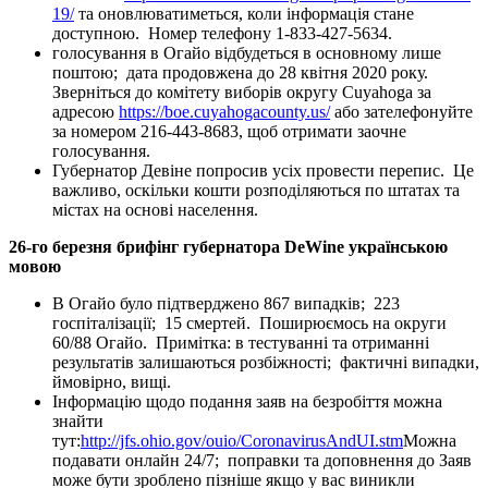
19/
та оновлюватиметься, коли інформація стане
доступною. Номер телефону 1-833-427-5634.
голосування в Огайо відбудеться в основному лише
поштою; дата продовжена до 28 квітня 2020 року.
Зверніться до комітету виборів округу Cuyahoga за
адресою
https://boe.cuyahogacounty.us/
або зателефонуйте
за номером 216-443-8683, щоб отримати заочне
голосування.
Губернатор Девіне попросив усіх провести перепис. Це
важливо, оскільки кошти розподіляються по штатах та
містах на основі населення.
26-го березня брифінг губернатора DeWine українською
мовою
В Огайо було підтверджено 867 випадків; 223
госпіталізації; 15 смертей. Поширюємось на округи
60/88 Огайо. Примітка: в тестуванні та отриманні
результатів залишаються розбіжності; фактичні випадки,
ймовірно, вищі.
Інформацію щодо подання заяв на безробіття можна
знайти
тут:
http://jfs.ohio.gov/ouio/CoronavirusAndUI.stm
Можна
подавати онлайн 24/7; поправки та доповнення до Заяв
може бути зроблено пізніше якщо у вас виникли