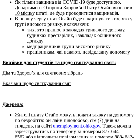
Як тільки вакцина від COVID-19 буде доступною,
Департамент Охорони Здоров’я Штату Огайо визначив
10
місць
у штаті, де буде проводитися вакцинація.
В першу чергу штат Огайо буде вакцинувати тих, хто у
групі високого ризику, включаючи:
тих, хто працює в закладах тривалого догляду,
будинках престарілих, і закладах общинного
догляду
медпрацівників групи високого ризику
працівникам, які надають невідкладну допомогу.
Вказівки для студентів та щодо святкування свят
:
Дім та Здоров’я для святкових зібрань
Вказівки щодо святкування свят
Джерела
:
Жителі штату Огайо можуть подати заявку на допомогу
по безробіттю он-лайн цілодобово, сім (7) днів на
тиждень, на сайті
unemployment.ohio.gov
. Також можна
зареєструватись по телефону за номером 877-644-
6562 або відправити повідомлення за номером 888- 642-