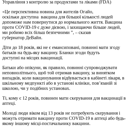
Управління з контролю за продуктами та ліками (FDA)
«Це перспективна новина для жителів Огайо,
оскільки доступна вакцина для більшої кількості людей
допоможе нам повернутися до нормального життя. Вакцина
проти COVID-19 є дуже дієвою, і захищаючи більше людей,
ми робимо всіх більш безпечними ”, – сказав
губернатор ДеВайн.
Діти до 18 років, які не є емансиповані, повинні мати згоду
батьків на будь-яку вакцину. Бланки згоди будуть
доступні на місцях вакцинації.
Батьки або опікуни, як правило, повинні супроводжувати
неповнолітнього, щоб той отримав вакцину, за винятком
випадків, коли вакцинування відбувається в кабінеті лікаря, в
шкільному медпункті або в установі клініки, пов’язаній зі
школою, чи у подібних установах.
Ті, кому є 12 років, повинен мати скерування для вакцинації в
аптеці.
Молоді люди віком від 13 років не потребують скерування і
можуть отримати вакцину проти COVID-19 в аптеці або будь-
якому іншому місці-постачальнику вакцини.