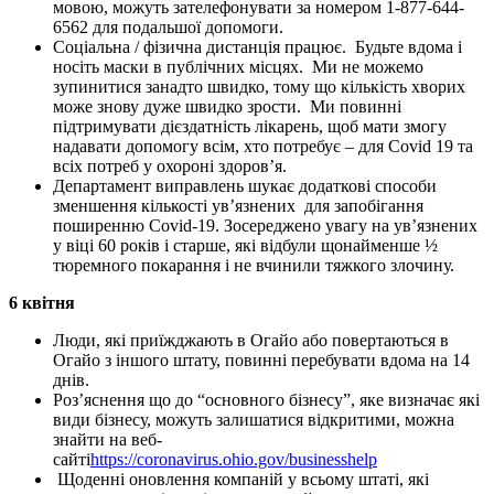
мовою, можуть зателефонувати за номером 1-877-644-
6562 для подальшої допомоги.
Соціальна / фізична дистанція працює. Будьте вдома і
носіть маски в публічних місцях. Ми не можемо
зупинитися занадто швидко, тому що кількість хворих
може знову дуже швидко зрости. Ми повинні
підтримувати дієздатність лікарень, щоб мати змогу
надавати допомогу всім, хто потребує – для Covid 19 та
всіх потреб у охороні здоров’я.
Департамент виправлень шукає додаткові способи
зменшення кількості ув’язнених для запобігання
поширенню Covid-19. Зосереджено увагу на ув’язнених
у віці 60 років і старше, які відбули щонайменше ½
тюремного покарання і не вчинили тяжкого злочину.
6 квітня
Люди, які приїжджають в Огайо або повертаються в
Огайо з іншого штату, повинні перебувати вдома на 14
днів.
Роз’яснення що до “основного бізнесу”, яке визначає які
види бізнесу, можуть залишатися відкритими, можна
знайти на веб-
сайті
https://coronavirus.ohio.gov/businesshelp
Щоденні оновлення компаній у всьому штаті, які