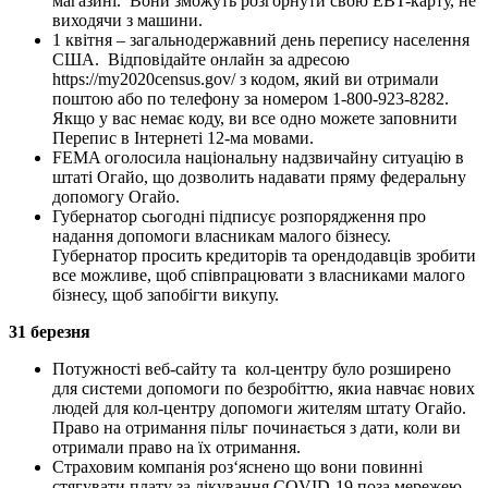
магазині. Вони зможуть розгорнути свою EBT-карту, не
виходячи з машини.
1 квітня – загальнодержавний день перепису населення
США. Відповідайте онлайн за адресою
https://my2020census.gov/ з кодом, який ви отримали
поштою або по телефону за номером 1-800-923-8282.
Якщо у вас немає коду, ви все одно можете заповнити
Перепис в Інтернеті 12-ма мовами.
FEMA оголосила національну надзвичайну ситуацію в
штаті Огайо, що дозволить надавати пряму федеральну
допомогу Огайо.
Губернатор сьогодні підписує розпорядження про
надання допомоги власникам малого бізнесу.
Губернатор просить кредиторів та орендодавців зробити
все можливе, щоб співпрацювати з власниками малого
бізнесу, щоб запобігти викупу.
31 березня
Потужності веб-сайту та кол-центру було розширено
для системи допомоги по безробіттю, якиа навчає нових
людей для кол-центру допомоги жителям штату Огайо.
Право на отримання пільг починається з дати, коли ви
отримали право на їх отримання.
Страховим компанія роз‘яснено що вони повинні
стягувати плату за лікування COVID-19 поза мережею