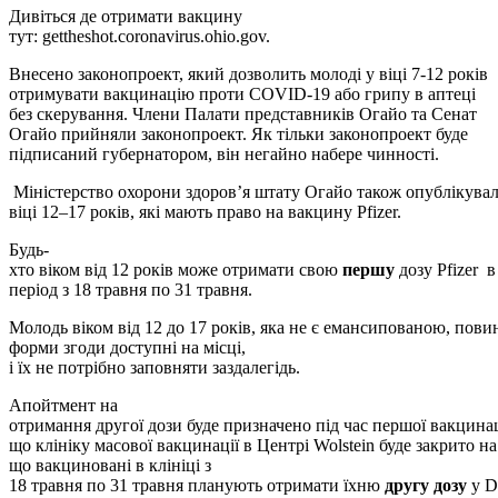
Дивіться де отримати вакцину
тут:
gettheshot.coronavirus.ohio.gov.
Внесено законопроект
, який дозволить молоді у віці 7-12 років
отримувати вакцинацію проти COVID-19 або грипу в аптеці
без скерування. Члени Палати представників Огайо та Сенат
Огайо прийняли законопроект. Як тільки законопроект буде
підписаний губернатором, він негайно набере чинності.
Міністерство охорони здоров’я штату Огайо також опублікува
​​віці 12–17 років, які мають право на вакцину Pfizer.
Будь-
хто віком від 12 років може отримати свою
першу
дозу
Pfizer
в
період з
18 травня
по
31 травня.
Молодь віком від 12 до 17 років, яка не є емансипованою, пови
форми
згоди доступні на місці,
і їх не потрібно заповн
яти
заз
далегідь.
Апойтмент на
отримання
другої дози буде призначено під час першої
вакцинац
що
клініку масової вакцинації в Центрі Wolstein буде
за
крито на
що
вакцин
овані
в клініці з
18 травня по 31 травня планують отримати
їхню
другу дозу
у
D