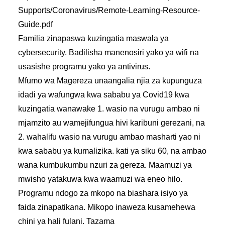
Supports/Coronavirus/Remote-Learning-Resource-
Guide.pdf
Familia zinapaswa kuzingatia maswala ya
cybersecurity. Badilisha manenosiri yako ya wifi na
usasishe programu yako ya antivirus.
Mfumo wa Magereza unaangalia njia za kupunguza
idadi ya wafungwa kwa sababu ya Covid19 kwa
kuzingatia wanawake 1. wasio na vurugu ambao ni
mjamzito au wamejifungua hivi karibuni gerezani, na
2. wahalifu wasio na vurugu ambao masharti yao ni
kwa sababu ya kumalizika. kati ya siku 60, na ambao
wana kumbukumbu nzuri za gereza. Maamuzi ya
mwisho yatakuwa kwa waamuzi wa eneo hilo.
Programu ndogo za mkopo na biashara isiyo ya
faida zinapatikana. Mikopo inaweza kusamehewa
chini ya hali fulani. Tazama