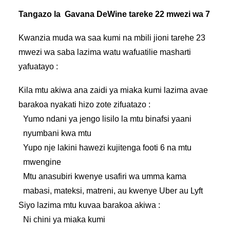
Tangazo la Gavana DeWine tareke 22 mwezi wa 7
Kwanzia muda wa saa kumi na mbili jioni tarehe 23
mwezi wa saba lazima watu wafuatilie masharti
yafuatayo :
Kila mtu akiwa ana zaidi ya miaka kumi lazima avae
barakoa nyakati hizo zote zifuatazo :
Yumo ndani ya jengo lisilo la mtu binafsi yaani
nyumbani kwa mtu
Yupo nje lakini hawezi kujitenga footi 6 na mtu
mwengine
Mtu anasubiri kwenye usafiri wa umma kama
mabasi, mateksi, matreni, au kwenye Uber au Lyft
Siyo lazima mtu kuvaa barakoa akiwa :
Ni chini ya miaka kumi