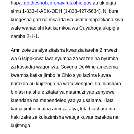
hapa:
gettheshot.coronavirus.ohio.gov
au ukipigia
simu
1-833-4-ASK-ODH (1-833-427-5634). Ni bure
kuegesha gari na msaada wa usafiri inapatikana kwa
wale wanaoishi katika mkoa wa Cuyahoga ukipigia
namba 2-1-1.
Amri zote za afya zitaisha kwanzia tarehe 2 mwezi
wa 6 isipokuwa kwa nyumba za wazee na nyumba
za kusaidia wagonjwa. Govena DeWine amesema
kwamba katika jimbo la Ohio siyo lazima kuvaa
barakoa au kujitenga na watu wengine. Ila, biashara
binfasi na shule zitafanya maamuzi yao zenyewe
kuendana na mependeleo yao ya usalama. Hata
kama jimbo linatoa amri za afya, kila biashara ina
haki zake za kulazimisha wateja kuvaa barakoa na
kujitenga.