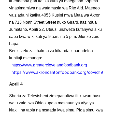
kuendesha gari katika kura ya maegesho. Vipimo
vinasimamiwa na wafamasia wa Rite Aid. Maeneo
ya ziada ni katika 4053 Kusini mwa Mtaa wa Akron
na 713 North Street Street huko Girard, itazindua
Jumatano, Aprili 22. Uteuzi unaweza kufanywa siku
saba kwa wiki kati ya 9 a.m. na 5 p.m. Jifunze zaidi
hapa.
Benki zetu za chakula za kikanda zinaendelea
kuhitaji michango:
https://www.greaterclevelandfoodbank.org
https://www.akroncantonfoodbank.org/covid19
Aprili 4
Sheria za Televisheni zimepanuliwa ili kuwaruhusu
watu zaidi wa Ohio kupata mashauri ya afya ya
kiakili na tabia na msaada kwa simu. Piga simu kwa