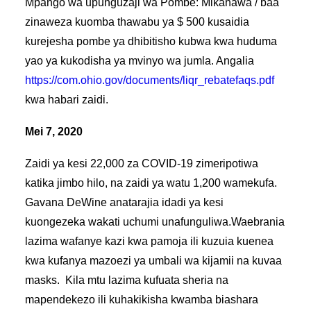
Mpango wa upunguzaji wa Pombe: Mikahawa / baa
zinaweza kuomba thawabu ya $ 500 kusaidia
kurejesha pombe ya dhibitisho kubwa kwa huduma
yao ya kukodisha ya mvinyo wa jumla. Angalia
https://com.ohio.gov/documents/liqr_rebatefaqs.pdf
kwa habari zaidi.
Mei 7, 2020
Zaidi ya kesi 22,000 za COVID-19 zimeripotiwa
katika jimbo hilo, na zaidi ya watu 1,200 wamekufa.
Gavana DeWine anatarajia idadi ya kesi
kuongezeka wakati uchumi unafunguliwa.Waebrania
lazima wafanye kazi kwa pamoja ili kuzuia kuenea
kwa kufanya mazoezi ya umbali wa kijamii na kuvaa
masks. Kila mtu lazima kufuata sheria na
mapendekezo ili kuhakikisha kwamba biashara