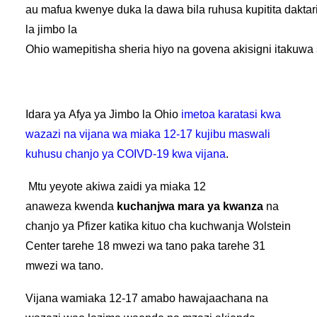
au mafua kwenye duka la dawa bila ruhusa kupitita daktar
la jimbo la
Ohio wamepitisha sheria hiyo na govena akisigni itakuwa 
Idara ya Afya ya Jimbo la Ohio
imetoa karatasi kwa
wazazi na vijana wa miaka 12-17 kujibu maswali
kuhusu chanjo ya COIVD-19 kwa vijana
.
Mtu yeyote akiwa zaidi ya miaka 12
anaweza kwenda
kuchanjwa mara ya kwanza
na
chanjo ya Pfizer katika kituo cha kuchwanja Wolstein
Center tarehe 18 mwezi wa tano paka tarehe 31
mwezi wa tano.
Vijana wamiaka 12-17 amabo hawajaachana na