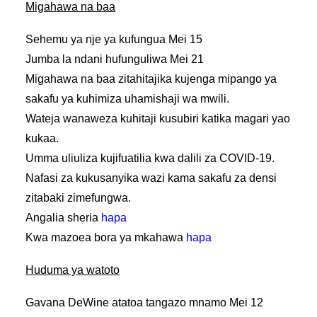
Migahawa na baa
Sehemu ya nje ya kufungua Mei 15
Jumba la ndani hufunguliwa Mei 21
Migahawa na baa zitahitajika kujenga mipango ya
sakafu ya kuhimiza uhamishaji wa mwili.
Wateja wanaweza kuhitaji kusubiri katika magari yao
kukaa.
Umma uliuliza kujifuatilia kwa dalili za COVID-19.
Nafasi za kukusanyika wazi kama sakafu za densi
zitabaki zimefungwa.
Angalia sheria
hapa
Kwa mazoea bora ya mkahawa
hapa
Huduma ya watoto
Gavana DeWine atatoa tangazo mnamo Mei 12