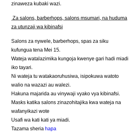
zinaweza kubaki wazi.
Za salons, barberhops, salons msumari, na huduma
za utunzaji wa kibinafsi
Salons za nywele, barberhops, spas za siku
kufungua tena Mei 15.
Wateja watalazimika kungoja kwenye gari hadi miadi
iko tayari.
Ni wateja tu watakaoruhusiwa, isipokuwa watoto
walio na wazazi au walezi.
Hakuna majarida au vinywaji vyako vya kibinafsi.
Masks katika salons zinazohitajika kwa wateja na
wafanyikazi wote
Usafi wa kati kati ya miadi.
Tazama sheria
hapa