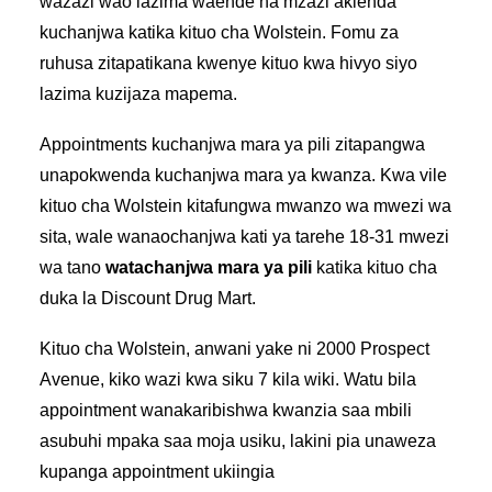
wazazi wao lazima waende na mzazi akienda
kuchanjwa katika kituo cha Wolstein. Fomu za
ruhusa zitapatikana kwenye kituo kwa hivyo siyo
lazima kuzijaza mapema.
Appointments kuchanjwa mara ya pili zitapangwa
unapokwenda kuchanjwa mara ya kwanza. Kwa vile
kituo cha Wolstein kitafungwa mwanzo wa mwezi wa
sita, wale wanaochanjwa kati ya tarehe 18-31 mwezi
wa tano
watachanjwa mara ya pili
katika kituo cha
duka la Discount Drug Mart.
Kituo cha Wolstein, anwani yake ni 2000 Prospect
Avenue, kiko wazi kwa siku 7 kila wiki. Watu bila
appointment wanakaribishwa kwanzia saa mbili
asubuhi mpaka saa moja usiku, lakini pia unaweza
kupanga appointment ukiingia