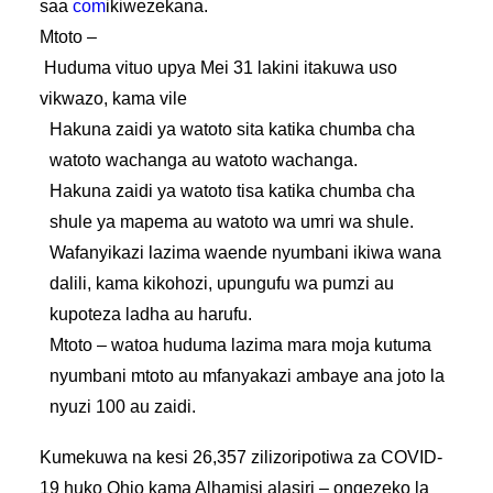
saa
com
ikiwezekana.
Mtoto –
Huduma vituo upya Mei 31 lakini itakuwa uso
vikwazo, kama vile
Hakuna zaidi ya watoto sita katika chumba cha
watoto wachanga au watoto wachanga.
Hakuna zaidi ya watoto tisa katika chumba cha
shule ya mapema au watoto wa umri wa shule.
Wafanyikazi lazima waende nyumbani ikiwa wana
dalili, kama kikohozi, upungufu wa pumzi au
kupoteza ladha au harufu.
Mtoto – watoa huduma lazima mara moja kutuma
nyumbani mtoto au mfanyakazi ambaye ana joto la
nyuzi 100 au zaidi.
Kumekuwa na kesi 26,357 zilizoripotiwa za COVID-
19 huko Ohio kama Alhamisi alasiri – ongezeko la