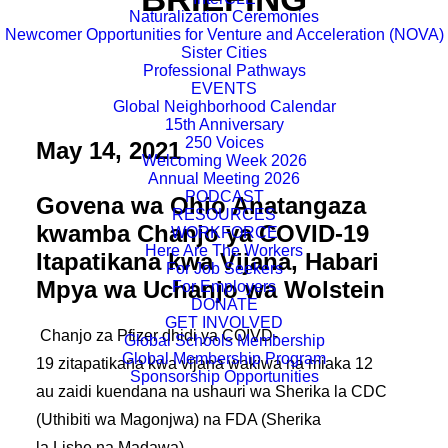
Naturalization Ceremonies
Newcomer Opportunities for Venture and Acceleration (NOVA)
Sister Cities
Professional Pathways
EVENTS
Global Neighborhood Calendar
15th Anniversary
250 Voices
May 14, 2021
Welcoming Week 2026
Annual Meeting 2026
PODCAST
Govena wa Ohio Anatangaza
RESOURCES
kwamba Chanjo ya COVID-19
WORKFORCE
Here Are The Workers
Itapatikana kwa Vijana, Habari
For Job Seekers
Mpya wa Uchanjo wa Wolstein
For Employers
DONATE
GET INVOLVED
Chanjo za Pfizer dhidi ya COIVD-
Global Schools Membership
Global Membership Program
19 zitapatikana kwa vijana wakiwa na miaka 12
Sponsorship Opportunities
au zaidi kuendana na ushauri wa Sherika la CDC
(Uthibiti wa Magonjwa) na FDA (Sherika
la Lishe na Madawa)