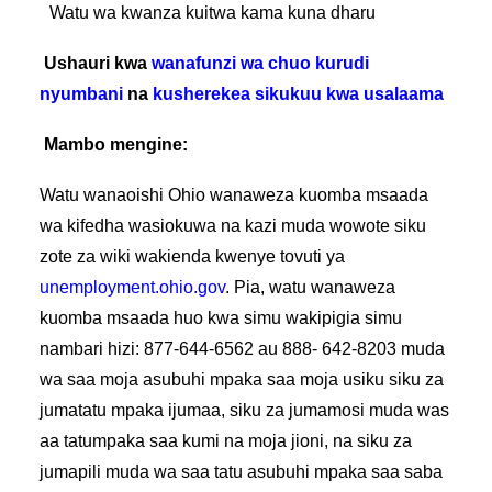
Watu wa kwanza kuitwa kama kuna dharu
Ushauri kwa
wanafunzi wa chuo kurudi
nyumbani
na
kusherekea sikukuu kwa usalaama
Mambo mengine:
Watu wanaoishi Ohio wanaweza kuomba msaada
wa kifedha wasiokuwa na kazi
muda wowote siku
zote za wiki wakienda kwenye tovuti ya
unemployment.ohio.gov
.
Pia, watu wanaweza
kuomba msaada huo kwa simu wakipigia simu
nambari hizi: 877-644-6562 au 888- 642-8203 muda
wa saa moja asubuhi mpaka saa moja usiku siku za
jumatatu mpaka ijumaa, siku za jumamosi muda was
aa tatumpaka saa kumi na moja jioni, na siku za
jumapili muda wa saa tatu asubuhi mpaka saa saba