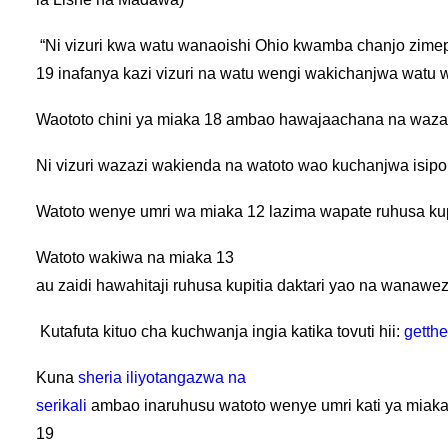
“Ni vizuri kwa watu wanaoishi Ohio kwamba chanjo zimepa
19 inafanya kazi vizuri na watu wengi wakichanjwa wat
Waototo chini ya miaka 18 ambao hawajaachana na wazazi
Ni vizuri wazazi wakienda na watoto wao kuchanjwa isipo
Watoto wenye umri wa miaka 12 lazima wapate ruhusa k
Watoto wakiwa na miaka 13
au zaidi hawahitaji ruhusa kupitia daktari yao na wana
Kutafuta kituo cha kuchwanja ingia katika tovuti hii:
getthe
Kuna
sheria iliyotangazwa na
serikali
ambao inaruhusu watoto wenye umri kati ya miak
19