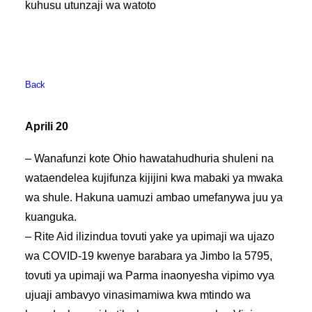
kuhusu utunzaji wa watoto
Back
A
prili 20
– Wanafunzi kote Ohio hawatahudhuria shuleni na
wataendelea kujifunza kijijini kwa mabaki ya mwaka
wa shule. Hakuna uamuzi ambao umefanywa juu ya
kuanguka.
– Rite Aid ilizindua tovuti yake ya upimaji wa ujazo
wa COVID-19 kwenye barabara ya Jimbo la 5795,
tovuti ya upimaji wa Parma inaonyesha vipimo vya
ujuaji ambavyo vinasimamiwa kwa mtindo wa