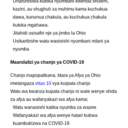
Unaruhisiwa kutoka nyumbani kwenda shuleni,
kazini, au shughuli za muhimu kama kuchukua
dawa, kununua chakula, au kuchukua chakula
kutoka mgahawa.
Jitahidi usisafiri nje
ya jimbo la Ohio
Usikaribishe watu wasioishi nyumbani ndani ya
nyumba
Maandalizi ya chanjo ya COVID-19
Chanjo inapopatikana, Idara ya Afya ya Ohio
imetangaza
vituo 10
vya kuipata chanjo
Watu wa kwanza kupata chanjo ni wale wenye shida
za afya au wafanyakazi wa afya kama:
Watu wanaoishi katika nyumba za wazee
Wafanyakazi wa afya wenye hatari kubwa
kuambukizwa na COVID-19