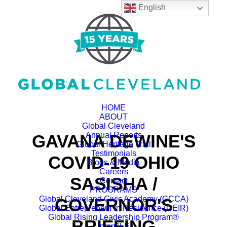
English
HOME
ABOUT
Global Cleveland
Annual Reports
GAVANA DEWINE'S
Global Heritage Trail
Testimonials
COVID-19 OHIO
Blogs & Media
Careers
SASISHA /
Contact
PROGRAMS
Global Cleveland Civic Academy (GCCA)
GOVERNOR'S
Global Entrepreneur In Residence (GEIR)
Global Rising Leadership Program®
BRIEFING
InterCLE