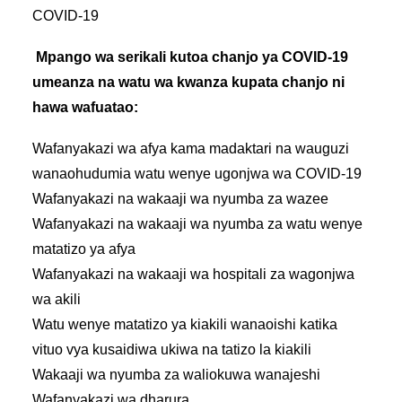
COVID-19
Mpango
wa
serikali
kutoa
chanjo
ya
COVID-19
umeanza
na
watu
wa
kwanza
kupata
chanjo
ni
hawa
wafuatao
:
Wafanyakazi
wa
afya
kama
madaktari
na
wauguzi
wanaohudumia
watu
wenye
ugonjwa
wa
COVID-19
Wafanyakazi
na
wakaaji
wa
nyumba
za
wazee
Wafanyakazi
na
wakaaji
wa
nyumba
za
watu
wenye
matatizo
ya
afya
Wafanyakazi
na
wakaaji
wa
hospitali
za
wagonjwa
wa
akili
Watu
wenye
matatizo
ya
kiakili
wanaoishi
katika
vituo
vya
kusaidiwa
ukiwa
na
tatizo
la
kiakili
Wakaaji
wa
nyumba
za
waliokuwa
wanajeshi
Wafanyakazi
wa
dharura