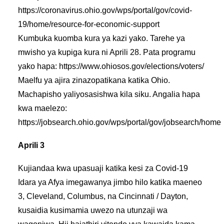
https://coronavirus.ohio.gov/wps/portal/gov/covid-
19/home/resource-for-economic-support
Kumbuka kuomba kura ya kazi yako. Tarehe ya
mwisho ya kupiga kura ni Aprili 28. Pata programu
yako hapa: https://www.ohiosos.gov/elections/voters/
Maelfu ya ajira zinazopatikana katika Ohio.
Machapisho yaliyosasishwa kila siku. Angalia hapa
kwa maelezo:
https://jobsearch.ohio.gov/wps/portal/gov/jobsearch/home
Aprili 3
Kujiandaa kwa upasuaji katika kesi za Covid-19
Idara ya Afya imegawanya jimbo hilo katika maeneo
3, Cleveland, Columbus, na Cincinnati / Dayton,
kusaidia kusimamia uwezo na utunzaji wa