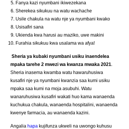
Fanya
kazi
nyumbani
ikiwezekana
Sherekea
sikukuu
na
watu
wachache
Usile
chakula
na
watu
nje
ya
nyumbani
kwako
Usisafiri
sana
Ukienda
kwa
harusi
au
maziko
,
uwe
makini
Furahia
sikukuu
kwa
usalama
wa
afya
!
Sheria
ya
kubaki
nyumbani
usiku
inaendelea
mpaka
tarehe
2
mwezi
wa
kwanza
mwaka
2021
.
Sheria
inasema
kwamba
watu
hawaruhusiwa
kusafiri
nje
ya
nyumbani
kwanzia
saa
kumi
usiku
mpaka
saa
kumi
na
moja
asubuhi
.
Watu
wanaruhusiwa
kusafiri
wakati
huo
kama
wanaenda
kuchukua
chakula
,
wanaenda
hospitalini
,
wanaenda
kwenye
farmacia
, au
wanaenda
kazini
.
Angalia
hapa
kujifunza
ukweli
na
uwongo
kuhusu