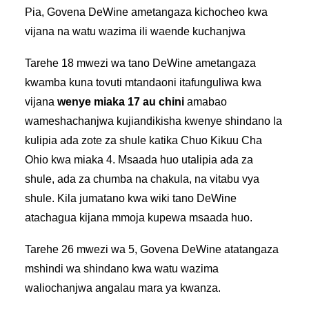
Pia, Govena DeWine ametangaza kichocheo kwa
vijana na watu wazima ili waende kuchanjwa
Tarehe 18 mwezi wa tano DeWine ametangaza
kwamba kuna tovuti mtandaoni itafunguliwa kwa
vijana
wenye miaka 17 au chini
amabao
wameshachanjwa kujiandikisha kwenye shindano la
kulipia ada zote za shule katika Chuo Kikuu Cha
Ohio kwa miaka 4. Msaada huo utalipia ada za
shule, ada za chumba na chakula, na vitabu vya
shule. Kila jumatano kwa wiki tano DeWine
atachagua kijana mmoja kupewa msaada huo.
Tarehe 26 mwezi wa 5, Govena DeWine atatangaza
mshindi wa shindano kwa watu wazima
waliochanjwa angalau mara ya kwanza.