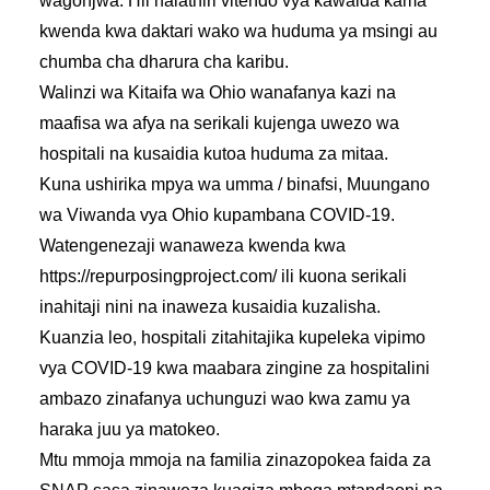
wagonjwa. Hii haiathiri vitendo vya kawaida kama
kwenda kwa daktari wako wa huduma ya msingi au
chumba cha dharura cha karibu.
Walinzi wa Kitaifa wa Ohio wanafanya kazi na
maafisa wa afya na serikali kujenga uwezo wa
hospitali na kusaidia kutoa huduma za mitaa.
Kuna ushirika mpya wa umma / binafsi, Muungano
wa Viwanda vya Ohio kupambana COVID-19.
Watengenezaji wanaweza kwenda kwa
https://repurposingproject.com/ ili kuona serikali
inahitaji nini na inaweza kusaidia kuzalisha.
Kuanzia leo, hospitali zitahitajika kupeleka vipimo
vya COVID-19 kwa maabara zingine za hospitalini
ambazo zinafanya uchunguzi wao kwa zamu ya
haraka juu ya matokeo.
Mtu mmoja mmoja na familia zinazopokea faida za