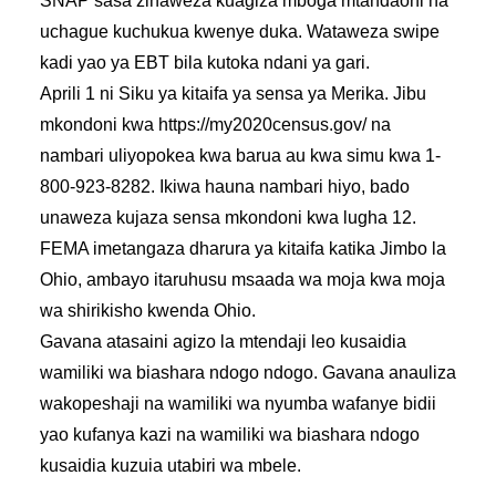
SNAP sasa zinaweza kuagiza mboga mtandaoni na
uchague kuchukua kwenye duka. Wataweza swipe
kadi yao ya EBT bila kutoka ndani ya gari.
Aprili 1 ni Siku ya kitaifa ya sensa ya Merika. Jibu
mkondoni kwa https://my2020census.gov/ na
nambari uliyopokea kwa barua au kwa simu kwa 1-
800-923-8282. Ikiwa hauna nambari hiyo, bado
unaweza kujaza sensa mkondoni kwa lugha 12.
FEMA imetangaza dharura ya kitaifa katika Jimbo la
Ohio, ambayo itaruhusu msaada wa moja kwa moja
wa shirikisho kwenda Ohio.
Gavana atasaini agizo la mtendaji leo kusaidia
wamiliki wa biashara ndogo ndogo. Gavana anauliza
wakopeshaji na wamiliki wa nyumba wafanye bidii
yao kufanya kazi na wamiliki wa biashara ndogo
kusaidia kuzuia utabiri wa mbele.