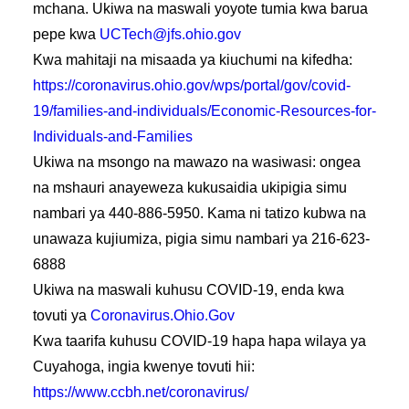
mchana. Ukiwa na maswali yoyote tumia kwa barua
pepe kwa
UCTech@jfs.ohio.gov
Kwa mahitaji na misaada ya kiuchumi na kifedha:
https://coronavirus.ohio.gov/wps/portal/gov/covid-
19/families-and-individuals/Economic-Resources-for-
Individuals-and-Families
Ukiwa na msongo na mawazo na wasiwasi: ongea
na mshauri anayeweza kukusaidia ukipigia simu
nambari ya
440-886-5950. Kama ni tatizo kubwa na
unawaza kujiumiza, pigia simu nambari ya
216-623-
6888
Ukiwa na maswali kuhusu COVID-19, enda kwa
tovuti ya
Coronavirus.Ohio.Gov
Kwa taarifa kuhusu COVID-19 hapa hapa wilaya ya
Cuyahoga, ingia kwenye tovuti hii:
https://www.ccbh.net/coronavirus/