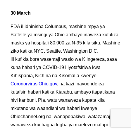
30 March
FDA iliidhinisha Columbus, mashine mpya ya
Battelle ya msingi ya Ohio ambayo inaweza kutuliza
masks ya hospitali 80,000 za N-95 kila siku. Mashine
ziko katika NYC, Seattle, Washington D.C.
Ili kufikia bora wasemaji wasio wa Kiingereza, sasa
kuna habari ya COVID-19 iliyotafsiriwa kwa
Kihispania, Kichina na Kisomalia kwenye
Coronorvirus.Ohio.gov
, na kazi inayoendelea
kutafsiri habari katika Kiarabu, ambayo itapatikana
hivi karibuni. Pia, watu wanaweza kupata kila
mkutano wa waandishi wa habari kwenye
Ohiochannel.org na, wanapopakiwa, watazamaji
wanaweza kuchagua lugha ya maelezo mafupi.