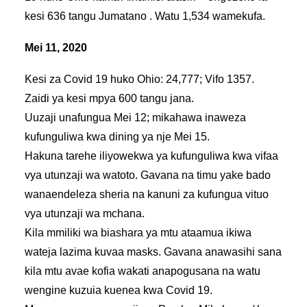
kesi 636 tangu Jumatano . Watu 1,534 wamekufa.
Mei 11, 2020
Kesi za Covid 19 huko Ohio: 24,777; Vifo 1357.
Zaidi ya kesi mpya 600 tangu jana.
Uuzaji unafungua Mei 12; mikahawa inaweza
kufunguliwa kwa dining ya nje Mei 15.
Hakuna tarehe iliyowekwa ya kufunguliwa kwa vifaa
vya utunzaji wa watoto. Gavana na timu yake bado
wanaendeleza sheria na kanuni za kufungua vituo
vya utunzaji wa mchana.
Kila mmiliki wa biashara ya mtu ataamua ikiwa
wateja lazima kuvaa masks. Gavana anawasihi sana
kila mtu avae kofia wakati anapogusana na watu
wengine kuzuia kuenea kwa Covid 19.