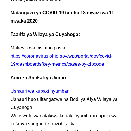
Matangazo ya COVID-19 tarehe 18 mwezi wa 11
mwaka 2020
Taarifa ya Wilaya ya Cuyahoga:
Makesi kwa msimbo posta:
https://coronavirus.ohio.gov/wps/portal/gov/covid-
19/dashboards/key-metrics/cases-by-zipcode
Amri za Serikali ya Jimbo
Ushauri wa kubaki nyumbani
Ushauri huo ulitangazwa na Bodi ya Afya Wilaya ya
Cuyahoga
Wote wote wanatakiwa kubaki nyumbani ijapokuwa
kufanya shughuli zinazohitajika