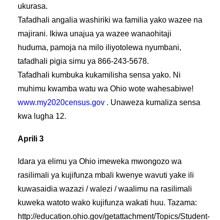
ukurasa.
Tafadhali angalia washiriki wa familia yako wazee na
majirani. Ikiwa unajua ya wazee wanaohitaji
huduma, pamoja na milo iliyotolewa nyumbani,
tafadhali pigia simu ya 866-243-5678.
Tafadhali kumbuka kukamilisha sensa yako. Ni
muhimu kwamba watu wa Ohio wote wahesabiwe!
www.my2020census.gov
. Unaweza kumaliza sensa
kwa lugha 12.
Aprili 3
Idara ya elimu ya Ohio imeweka mwongozo wa
rasilimali ya kujifunza mbali kwenye wavuti yake ili
kuwasaidia wazazi / walezi / waalimu na rasilimali
kuweka watoto wako kujifunza wakati huu. Tazama:
http://education.ohio.gov/getattachment/Topics/Student-