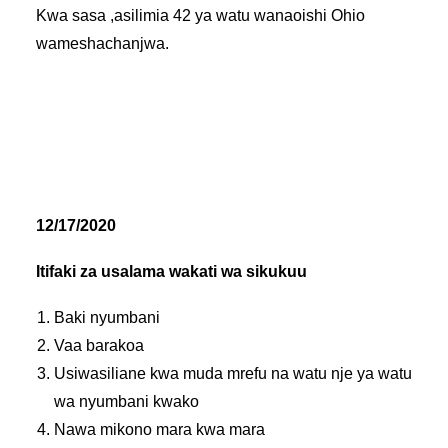
Kwa sasa ,asilimia 42 ya watu wanaoishi Ohio
wameshachanjwa.
12/17/2020
Itifaki
za
usalama
wakati
wa
sikukuu
Baki
nyumbani
Vaa
barakoa
Usiwasiliane
kwa
muda
mrefu
na
watu
nje
ya
watu
wa
nyumbani
kwako
Nawa
mikono
mara
kwa
mara