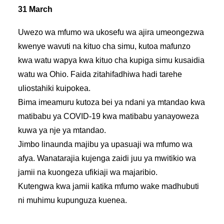
31 March
Uwezo wa mfumo wa ukosefu wa ajira umeongezwa
kwenye wavuti na kituo cha simu, kutoa mafunzo
kwa watu wapya kwa kituo cha kupiga simu kusaidia
watu wa Ohio. Faida zitahifadhiwa hadi tarehe
uliostahiki kuipokea.
Bima imeamuru kutoza bei ya ndani ya mtandao kwa
matibabu ya COVID-19 kwa matibabu yanayoweza
kuwa ya nje ya mtandao.
Jimbo linaunda majibu ya upasuaji wa mfumo wa
afya. Wanatarajia kujenga zaidi juu ya mwitikio wa
jamii na kuongeza ufikiaji wa majaribio.
Kutengwa kwa jamii katika mfumo wake madhubuti
ni muhimu kupunguza kuenea.