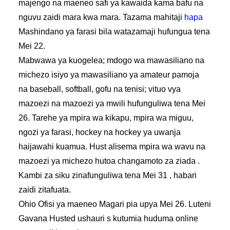
majengo na maeneo safi ya kawaida kama bafu na
nguvu zaidi mara kwa mara. Tazama mahitaji
hapa
Mashindano ya farasi bila watazamaji hufungua tena
Mei 22.
Mabwawa ya kuogelea; mdogo wa mawasiliano na
michezo isiyo ya mawasiliano ya amateur pamoja
na baseball, softball, gofu na tenisi; vituo vya
mazoezi na mazoezi ya mwili hufunguliwa tena Mei
26. Tarehe ya mpira wa kikapu, mpira wa miguu,
ngozi ya farasi, hockey na hockey ya uwanja
haijawahi kuamua. Hust alisema mpira wa wavu na
mazoezi ya michezo hutoa changamoto za ziada .
Kambi za siku zinafunguliwa tena Mei 31 , habari
zaidi zitafuata.
Ohio Ofisi ya maeneo Magari pia upya Mei 26. Luteni
Gavana Husted ushauri s kutumia huduma online