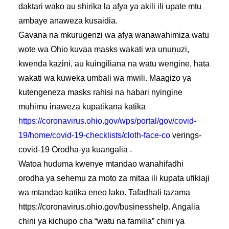
daktari wako au shirika la afya ya akili ili upate mtu
ambaye anaweza kusaidia.
Gavana na mkurugenzi wa afya wanawahimiza watu
wote wa Ohio kuvaa masks wakati wa ununuzi,
kwenda kazini, au kuingiliana na watu wengine, hata
wakati wa kuweka umbali wa mwili. Maagizo ya
kutengeneza masks rahisi na habari nyingine
muhimu inaweza kupatikana katika
https://coronavirus.ohio.gov/wps/portal/gov/covid-
19/home/covid-19-checklists/cloth-face-co
verings-
covid-19 Orodha-ya kuangalia .
Watoa huduma kwenye mtandao wanahifadhi
orodha ya sehemu za moto za mitaa ili kupata ufikiaji
wa mtandao katika eneo lako. Tafadhali tazama
https://coronavirus.ohio.gov/businesshelp. Angalia
chini ya kichupo cha “watu na familia” chini ya