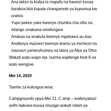
Ana tatizo la kiafya la mapafu na hawezi kuvaa
barakoa bila kupata changamoto ya kupumua kw
urahisi
Yupo pekee yake kwenye chumba cha ofisi na
mlango unakuwa umefungwa
Anakaa na anakula kwenye mgahawa au baa
Anafanya mazoezi kwenye teamu ya michezo na
mazoezi yameruhusiwa na Idara ya Afya ya Ohio
Wakati watu wapo nje, lazima wajitenge footi 6 na
watu wengine.
Mei 14, 2020
Tarehe za kufungua tena:
Campgrounds upya Mei 21. C amp – wafanyakazi
ardhi itakuwa kuvaa vinyago wakati ndani ya