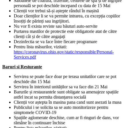
Saloanele de coafura, frizeriile, centrele de spa și de ingrijire
personală se pot deschide incepand cu data de 15 Mai
Clienții vor trebui să-și aștepte rândul în mașină
Doar clienților li se va permite intrarea, cu excepția copiilor
însoțiți de părinți sau ingrijitori.
Nu vor fi exista reviste sau băuturi auto-servite
Purtarea mastilor de protectie este obligatorie atat de către
clienți cât și de către angajați
Dezinfectia se va face între fiecare programare
Pentru lista măsurilor, vizitati:
https://coronavirus.ohio.gov/static/responsible/Personal-
Services.pdf
Baruri si Resturante
Servirea se poate face doar pe terasa unitatilor care se pot
deschide din 15 Mai
Servirea în interiorul unităților sa va face din 21 Mai
Barurile și restaurantele sunt obligate sa amenajeze spațiile
astfel incat sa permita distanțarea socială
Clienții vor aștepta în masina pana cand sunt asezati la masa
Publicului i se solicita sa se auto monitorizeze pentru
simptomele COVID-19
Spațiile aglomerate deschise, cum ar fi ringuri de dans, vor
rămâne în continuare închise
Pentru lista măsurilor, vizitati: