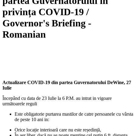
partea Guvernatorului în
privința COVID-19 /
Governor's Briefing -
Romanian
Actualizare COVID-19 din partea Guvernatorului DeWine, 27
Iulie
Începând cu data de 23 Iulie la 6 P.M. au intrat in vigoare
următoarele reguli
Este obligatorie purtarea mastilor de catre persoanele cu vârsta
de peste 10 ani in:
Orice locație interioară care nu este reședință,
În aer liber, dacă nu se poate menține cel puțin 6 ft. distanța