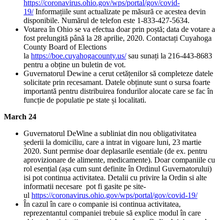
https://coronavirus.ohio.gov/wps/portal/gov/covid-
19/
Informațiile sunt actualizate pe măsură ce acestea devin
disponibile. Numărul de telefon este 1-833-427-5634.
Votarea în Ohio se va efectua doar prin poștă; data de votare a
fost prelungită până la 28 aprilie, 2020. Contactați Cuyahoga
County Board of Elections
la
https://boe.cuyahogacounty.us/
sau sunați la 216-443-8683
pentru a obține un buletin de vot.
Guvernatorul Dewine a cerut cetățenilor să completeze datele
solicitate prin recesamant. Datele obținute sunt o sursa foarte
importantă pentru distribuirea fondurilor alocate care se fac în
funcție de populatie pe state și localitati.
March 24
Guvernatorul DeWine a subliniat din nou obligativitatea
șederii la domiciliu, care a intrat in vigoare luni, 23 martie
2020. Sunt permise doar deplasarile esentiale (de ex. pentru
aprovizionare de alimente, medicamente). Doar companiile cu
rol esențial (așa cum sunt definite în Ordinul Guvernatorului)
isi pot continua activitatea. Detalii cu privire la Ordin si alte
informatii necesare pot fi gasite pe site-
ul
https://coronavirus.ohio.gov/wps/portal/gov/covid-19/
În cazul în care o companie isi continua activitatea,
reprezentantul companiei trebuie să explice modul în care