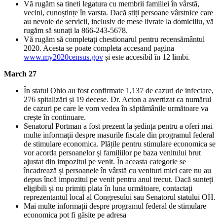
Vă rugăm sa tineti legatura cu membrii familiei în vârstă,
vecini, cunoștințe în varsta. Dacă știți persoane vârstnice care
au nevoie de servicii, inclusiv de mese livrate la domiciliu, vă
rugăm să sunați la 866-243-5678.
Vă rugăm să completați chestionarul pentru recensământul
2020. Acesta se poate completa accesand pagina
www.my2020census.gov
și este accesibil în 12 limbi.
March 27
În statul Ohio au fost confirmate 1,137 de cazuri de infectare,
276 spitalizări și 19 decese. Dr. Acton a avertizat ca numărul
de cazuri pe care le vom vedea în săptămânile următoare va
crește în continuare.
Senatorul Portman a fost prezent la ședința pentru a oferi mai
multe informații despre masurile fiscale din programul federal
de stimulare economica. Plățile pentru stimulare economica se
vor acorda persoanelor și familiilor pe baza venitului brut
ajustat din impozitul pe venit. În aceasta categorie se
încadrează și persoanele în vârstă cu venituri mici care nu au
depus încă impozitul pe venit pentru anul trecut. Dacă sunteți
eligibili și nu primiți plata în luna următoare, contactați
reprezentantul local al Congresului sau Senatorul statului OH.
Mai multe informații despre programul federal de stimulare
economica pot fi găsite pe adresa