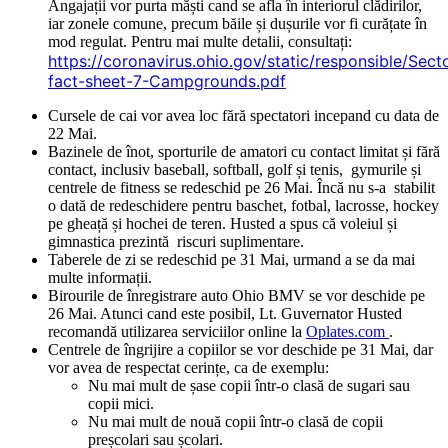
Angajații vor purta măști cand se afla în interiorul clădirilor,
iar zonele comune, precum băile și dușurile vor fi curățate în
mod regulat. Pentru mai multe detalii, consultați:
https://coronavirus.ohio.gov/static/responsible/Sect
fact-sheet-7-Campgrounds.pdf
Cursele de cai vor avea loc fără spectatori incepand cu data de
22 Mai.
Bazinele de înot, sporturile de amatori cu contact limitat și fără
contact, inclusiv baseball, softball, golf și tenis, gymurile și
centrele de fitness se redeschid pe 26 Mai. Încă nu s-a stabilit
o dată de redeschidere pentru baschet, fotbal, lacrosse, hockey
pe gheață și hochei de teren. Husted a spus că voleiul și
gimnastica prezintă riscuri suplimentare.
Taberele de zi se redeschid pe 31 Mai, urmand a se da mai
multe informații.
Birourile de înregistrare auto Ohio BMV se vor deschide pe
26 Mai. Atunci cand este posibil, Lt. Guvernator Husted
recomandă utilizarea serviciilor online la
Oplates.
com
.
Centrele de îngrijire a copiilor se vor deschide pe 31 Mai, dar
vor avea de respectat cerințe, ca de exemplu:
Nu mai mult de șase copii într-o clasă de sugari sau
copii mici.
Nu mai mult de nouă copii într-o clasă de copii
preșcolari sau școlari.