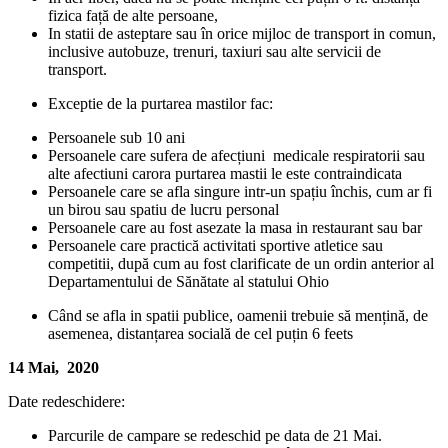
fizica față de alte persoane,
In statii de asteptare sau în orice mijloc de transport in comun,
inclusive autobuze, trenuri, taxiuri sau alte servicii de
transport.
Exceptie de la purtarea mastilor fac:
Persoanele sub 10 ani
Persoanele care sufera de afecțiuni
medicale respiratorii sau
alte afectiuni carora purtarea mastii le este contraindicata
Persoanele care se afla singure intr-un spațiu închis, cum ar fi
un birou sau spatiu de lucru personal
Persoanele care au fost asezate la masa in restaurant sau bar
Persoanele care practică activitati sportive atletice sau
competitii, după cum au fost clarificate de un ordin anterior al
Departamentului de Sănătate al statului Ohio
Când se afla in spatii publice, oamenii trebuie să mențină, de
asemenea, distanțarea socială de cel puțin 6 feets
14 Mai, 2020
Date redeschidere:
Parcurile de campare se redeschid pe data de 21 Mai.