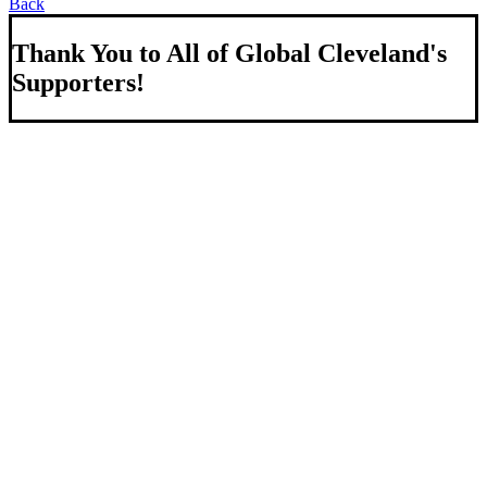
Back
Thank You to All of Global Cleveland's
Supporters!
About Us
We strengthen our region by welcoming our world.
Global Cleveland is a non-profit organization dedicated to
growing Northeast Ohio’s economy by welcoming and
connecting international people to opportunities and fostering a
more inviting community for those seeking a place to call home.
Subscribe
Sign-up to receive newsletters from Global Cleveland delivered
to your inbox.