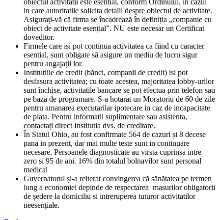
obiectul activitatii este esential, conform Ordinului, in cazul
in care autoritatile solicita detalii despre obiectul de activitate.
Asigurați-vă că firma se încadrează în definiția „companie cu
obiect de activitate esențial”. NU este necesar un Certificat
doveditor.
Firmele care isi pot continua activitatea ca fiind cu caracter
esential, sunt obligate să asigure un mediu de lucru sigur
pentru angajații lor.
Instituțiile de credit (bănci, companii de credit) isi pot
desfasura activitatea; cu toate acestea, majoritatea lobby-urilor
sunt închise, activitatile bancare se pot efectua prin telefon sau
pe baza de programare. S-a hotarat un Moratoriu de 60 de zile
pentru amanarea executarilar ipotecare in caz de incapacitate
de plata. Pentru informatii suplimentare sau asistenta,
contactați direct Institutia dvs. de creditare.
În Statul Ohio, au fost confirmate 564 de cazuri și 8 decese
pana in prezent, dar mai multe teste sunt in continuare
necesare. Persoanele diagnosticate au virsta cuprinsa intre
zero si 95 de ani. 16% din totalul bolnavilor sunt personal
medical
Guvernatorul și-a reiterat convingerea că sănătatea pe termen
lung a economiei depinde de respectarea masurilor obligatorii
de ședere la domiciliu si intreruperea tuturor activitatilor
neesențiale.