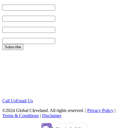
Email Address
First Name
Last Name
Zip
Location
1422 Euclid Ave, #1652
Cleveland, Ohio 44115
Contact
Call Us
Email Us
©2024 Global Cleveland. All rights reserved. |
Privacy Policy
|
Terms & Conditions
|
Disclaimer