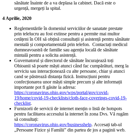
sănătate înainte de a va deplasa la cabinet. Dacă este o
urgență, mergeți la spital.
4 Aprilie, 2020
Reglementările în domeniul serviciilor de sanatate prestate
prin telelucru au fost extinse pentru a permite mai multor
cetățeni în OH să obțină consultații și asistență pentru sănătate
mentală și comportamentală prin telefon. Contactați medicul
dumneavoastră de familie sau agenția locală de sănătate
mintală pentru a solicita asistență.
Guvernatorul și directorul de sănătate încurajează toți
Ohioanii să poarte măști atunci când fac cumpărături, merg la
serviciu sau interacționează cu alte persoane, chiar și atunci
cand se păstrează distanța fizică. Instrucțiuni pentru
confecționarea unor măști simple precum și alte informații
importante pot fi găsite la adresa:
https://coronavirus.ohio.gov/wps/portal/gov/covid-
19/home/covid-19-checklists/cloth-face-coverings-covid-19-
checklist
.
Furnizorii de servicii de internet mențin o listă de hotspots
pentru facilitarea accesului la internet în zona Dvs. Vă rugăm
să consultați:
https://coronavirus.ohio.gov/businesshelp
. Accesați tab-ul
„Persoane Fizice și Familii” din partea de jos a paginii web.