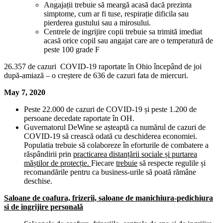
Angajații trebuie să meargă acasă dacă prezinta
simptome, cum ar fi tuse, respirație dificila sau
pierderea gustului sau a mirosului.
Centrele de ingrijire copii trebuie sa trimită imediat
acasă orice copil sau angajat care are o temperatură de
peste 100 grade F
26.357 de cazuri COVID-19 raportate în Ohio începând de joi
după-amiază – o creștere de 636 de cazuri fata de miercuri.
May 7, 2020
Peste 22.000 de cazuri de COVID-19 și peste 1.200 de
persoane decedate raportate în OH.
Guvernatorul DeWine se așteaptă ca numărul de cazuri de
COVID-19 să crească odată cu deschiderea economiei.
Populatia trebuie să colaboreze în eforturile de combatere a
răspândirii prin
practicarea distanțării sociale și purtarea
măștilor de protecție.
Fiecare
trebuie
să respecte regulile și
recomandările pentru ca business-urile să poată rămâne
deschise.
Saloane de coafura, frizerii, saloane de manichiura-pedichiura
si de ingrijire personală