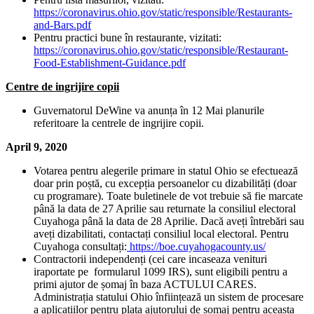
https://coronavirus.ohio.gov/static/responsible/Restaurants-
and-Bars.pdf
Pentru practici bune în restaurante, vizitati:
https://coronavirus.ohio.gov/static/responsible/Restaurant-
Food-Establishment-Guidance.pdf
Centre de ingrijire copii
Guvernatorul DeWine va anunța în 12 Mai planurile
referitoare la centrele de ingrijire copii.
April 9, 2020
Votarea pentru alegerile primare in statul Ohio se efectuează
doar prin poștă, cu excepția persoanelor cu dizabilități (doar
cu programare). Toate buletinele de vot trebuie să fie marcate
până la data de 27 Aprilie sau returnate la consiliul electoral
Cuyahoga până la data de 28 Aprilie. Dacă aveți întrebări sau
aveți dizabilitati, contactați consiliul local electoral. Pentru
Cuyahoga consultați:
https://boe.cuyahogacounty.us/
Contractorii independenți (cei care incaseaza venituri
iraportate pe formularul 1099 IRS), sunt eligibili pentru a
primi ajutor de șomaj în baza ACTULUI CARES.
Administrația statului Ohio înființează un sistem de procesare
a aplicațiilor pentru plata ajutorului de șomaj pentru aceasta