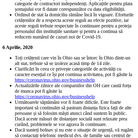
categorie de contractori independenți. Aplicațiile pentru plata
șomajului vor fi datate corespunzător cu data eligibilității.
Ordinul de stat la domiciliu rămâne încă în vigoare. Eforturile
cetățenilor de a respecta aceste reguli au efecte pozitive, iar
aceste reguli trebuie respectate în continuare pentru a proteja
personalul din instituțiile sanitare și pentru a continua să
reducem numărul de cazuri noi de Covid-19.
6 Aprilie, 2020
Toți cetățenii care vin în Ohio sau se întorc în Ohio dintr-un
alt stat, trebuie să se izoleze acasă timp de 14 zile.
Clarificări în ceea ce privește categoriile de activități cu
caracter esențial ce își pot continua activitatea, pot fi găsite la
https://coronavirus.ohio.gov/businesshelp
Actualizările zilnice ale companiilor din OH care caută forța
de munca pot fi găsite la
https://coronavirus.ohio.gov/businesshelp
Următoarele săptămâni vor fi foarte dificile. Este foarte
important să continuăm să pastram distanța fizica față de alte
persoane și să folosim măști atunci când suntem în public.
Dacă aceste măsuri de distanțare socială sunt relaxate prea
curând, problemele se vor agrava în continuare.
Dacă sunteți bolnav și nu este o situație de urgență, vă rugăm
să contactați telefonic medicul dvs. de familie sau centrul de