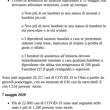
I centri di assistenza all’infanzia riapriranno il 31 maggio, ma
dovranno affrontare restrizioni, come ad esempio
o Non più di sei bambini in una stanza di neonati o
bambini piccoli.
o Non più di nove bambini in una stanza di bambini in
età prescolare o in età scolare.
o I dipendenti saranno mandati a casa se presentano
sintomi come tosse, mancanza di respiro o perdita di
gusto o olfatto.
o I fornitori di assistenza all’infanzia devono
immediatamente mandare a casa qualsiasi bambino o
dipendente che abbia una temperatura di 100 gradi
Farenheit (37.8 gradi centigradi) o superiore.
Sono stati segnalati 26.357 casi di COVID-19 in Ohio a partire da
giovedì pomeriggio, con un aumento di 636 casi da mercoledì. E
con 1.534 persone morte.
7 maggio 2020
Più di 22.000 casi di COVID-19 sono stati segnalati nello
stato e più di 1.200 persone sono morte.