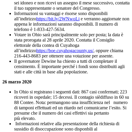
sei idoneo e non ricevi un assegno il mese successivo, contatta
il tuo rappresentante o senatore del Congresso.
Informazioni su vantaggi e risorse sono disponibili
all’indirizzo
https://bit.ly/2WNwoLi
e verranno aggiornate non
appena le informazioni saranno disponibili. Il numero di
telefono è 1-833-427-5634.
Votare in Ohio sarà principalmente solo per posta; la data è
stata prorogata al 28 aprile 2020. Contatta il Consiglio
elettorale della contea di Cuyahoga
all’indirizzo
https://boe.cuyahogacounty.us/
, oppure chiama
216-443-8683 per ottenere una votazione per assente.
Il governatore Dewine ha chiesto a tutti di completare il
censimento. È importante perché i fondi sono distribuiti agli
stati e alle città in base alla popolazione.
26 marzo 2020
In Ohio si registrano i seguenti dati: 867 casi confermati; 223
ricoveri in ospedale; 15 decessi. Il contagio sièdiffuso in 60 su
88 Contee. Nota: permangono una insufficienza nel numero
di tamponi effettuati ed un ritardo nel comunicarne l’esito. Si
presume che il numero dei casi effettivi sia pertanto
più elevato.
Informazioni relative alla presentazione della richiesta di
sussidio di disoccupazione sono disponbili al