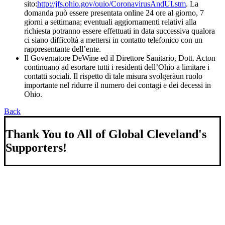
sito:
http://jfs.ohio.gov/ouio/CoronavirusAndUI.stm
. La
domanda può essere presentata online 24 ore al giorno, 7
giorni a settimana; eventuali aggiornamenti relativi alla
richiesta potranno essere effettuati in data successiva qualora
ci siano difficoltà a mettersi in contatto telefonico con un
rappresentante dell’ente.
Il Governatore DeWine ed il Direttore Sanitario, Dott. Acton
continuano ad esortare tutti i residenti dell’Ohio a limitare i
contatti sociali. Il rispetto di tale misura svolgeràun ruolo
importante nel ridurre il numero dei contagi e dei decessi in
Ohio.
Back
Thank You to All of Global Cleveland's
Supporters!
About Us
We strengthen our region by welcoming our world.
Global Cleveland is a non-profit organization dedicated to