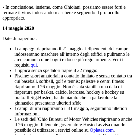
• In conclusione, insieme, come Ohioiani, possiamo essere forti e
fermare il virus indossando maschere e seguendo il protocollo
appropriato.
14 maggio 2020
Date di riapertura:
I campeggi riapriranno il 21 maggio. I dipendenti del campo
indosseranno maschere all’interno degli edifici e puliranno le
aree comuni come bagni e docce più regolarmente. Vedi i
requisiti
qui
.
L’ippica senza spettatori riapre il 22 maggio.
Piscine; sport amatoriali a contatto limitato e senza contatto tra
cui baseball, softball, golf e tennis; palestre e centri fitness
riapriranno il 26 maggio. Non è stata stabilita una data di
riapertura per basket, calcio, lacrosse, hockey e hockey su
prato. Il Sig.Husted, ha dichiarato che la pallavolo e la
ginnastica presentano ulteriori sfide.
I campi diurni riapriranno il 31 maggio, seguiranno ulteriori
informazioni.
Le sedi dell’Ohio Bureau of Motor Vehicles riapriranno anche
il 26 maggio. Il tenente governatore Husted avvisa quando
possibile di utilizzare i servizi online su
Oplates.com
.