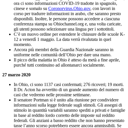
ora ci sono informazioni COVID-19 tradotte in spagnolo,
cinese e somalo su
Coronorvirus.Ohio.gov
, con lavori in
corso per tradurre informazioni in arabo, che saranno presto
disponibili. Inoltre, le persone possono accedere a ciascuna
conferenza stampa su Ohiochannel.org e, una volta caricate,
gli utenti possono selezionare una lingua per i sottotitoli.
C’è un nuovo ordine per estendere le chiusure delle scuole K-
12 a venerdì 1 maggio. La data verrà rivalutata in quel
momento.
Ancora più membri della Guardia Nazionale saranno in
uniforme nelle comunità dell’Ohio per dare una mano.
Il picco della malattia in Ohio è atteso da metà a fine aprile,
purché tutti continuino ad allontanarci socialmente.
27 marzo 2020
In Ohio, ci sono 1137 casi confermati; 276 ricoveri; 19 morti.
Il Dr. Acton ha avvertito di un grande aumento del numero di
casi che vedremo nelle prossime settimane.
Il senatore Portman si è unito alla riunione per condividere
informazioni sulla legge federale sugli stimoli. Gli assegni di
stimolo in quantità variabili saranno spediti a privati ​​e famiglie
in base al reddito lordo corretto delle imposte sul reddito
federali. Gli anziani a basso reddito che non hanno presentato
tasse l’anno scorso potrebbero essere ancora ammissibili. Se