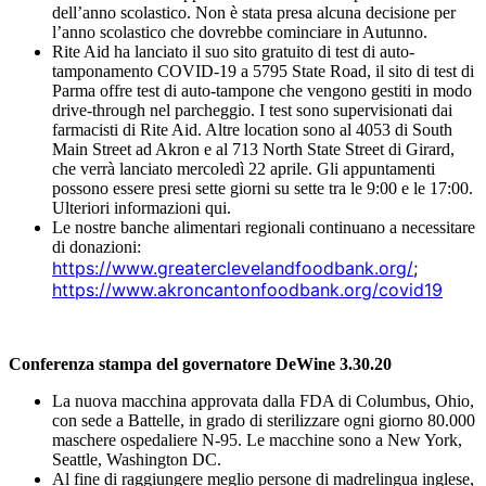
dell’anno scolastico. Non è stata presa alcuna decisione per
l’anno scolastico che dovrebbe cominciare in Autunno.
Rite Aid ha lanciato il suo sito gratuito di test di auto-
tamponamento COVID-19 a 5795 State Road, il sito di test di
Parma offre test di auto-tampone che vengono gestiti in modo
drive-through nel parcheggio. I test sono supervisionati dai
farmacisti di Rite Aid. Altre location sono al 4053 di South
Main Street ad Akron e al 713 North State Street di Girard,
che verrà lanciato mercoledì 22 aprile. Gli appuntamenti
possono essere presi sette giorni su sette tra le 9:00 e le 17:00.
Ulteriori informazioni qui.
Le nostre banche alimentari regionali continuano a necessitare
di donazioni:
https://www.greaterclevelandfoodbank.org/
;
https://www.akroncantonfoodbank.org/covid19
Conferenza stampa del governatore DeWine 3.30.20
La nuova macchina approvata dalla FDA di Columbus, Ohio,
con sede a Battelle, in grado di sterilizzare ogni giorno 80.000
maschere ospedaliere N-95. Le macchine sono a New York,
Seattle, Washington DC.
Al fine di raggiungere meglio persone di madrelingua inglese,