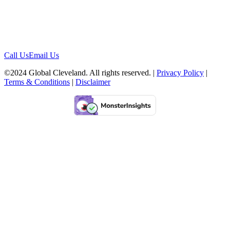
1422 Euclid Ave, #1652
Cleveland, Ohio 44115
Contact
Call Us
Email Us
©2024 Global Cleveland. All rights reserved. |
Privacy Policy
|
Terms & Conditions
|
Disclaimer