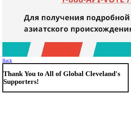
Back
Thank You to All of Global Cleveland's
Supporters!
About Us
We strengthen our region by welcoming our world.
Global Cleveland is a non-profit organization dedicated to