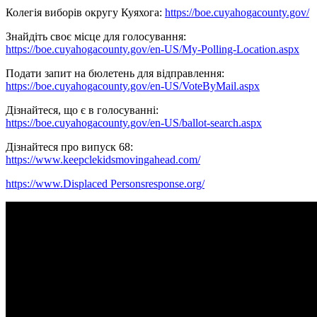
Колегія виборів округу Куяхога:
https://boe.cuyahogacounty.gov/
Знайдіть своє місце для голосування:
https://boe.cuyahogacounty.gov/en-US/My-Polling-Location.aspx
Подати запит на бюлетень для відправлення:
https://boe.cuyahogacounty.gov/en-US/VoteByMail.aspx
Дізнайтеся, що є в голосуванні:
https://boe.cuyahogacounty.gov/en-US/ballot-search.aspx
Дізнайтеся про випуск 68:
https://www.keepclekidsmovingahead.com/
https://www.Displaced Personsresponse.org/